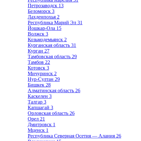
Петрозаводск
13
Беломорск
3
Лахденпохья
2
Республика Марий Эл
31
Йошкар-Ола
15
Волжск
3
Козьмодемьянск
2
Курганская область
31
Курган
27
Тамбовская область
29
Тамбов
22
Котовск
3
Мичуринск
2
Нур-Султан
29
Бишкек
28
Алматинская область
26
Каскелен
3
Талгар
3
Капшагай
3
Орловская область
26
Орел
21
Дмитровск
1
Мценск
1
Республика Северная Осетия — Алания
26