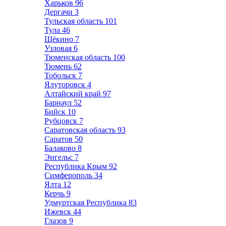
Харьков
96
Дергачи
3
Тульская область
101
Тула
46
Щёкино
7
Узловая
6
Тюменская область
100
Тюмень
62
Тобольск
7
Ялуторовск
4
Алтайский край
97
Барнаул
52
Бийск
10
Рубцовск
7
Саратовская область
93
Саратов
50
Балаково
8
Энгельс
7
Республика Крым
92
Симферополь
34
Ялта
12
Керчь
9
Удмуртская Республика
83
Ижевск
44
Глазов
9