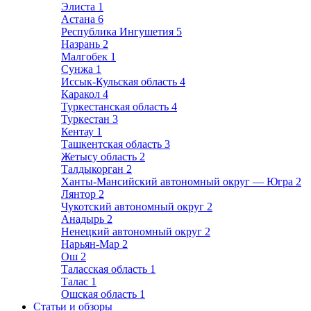
Элиста
1
Астана
6
Республика Ингушетия
5
Назрань
2
Малгобек
1
Сунжа
1
Иссык-Кульская область
4
Каракол
4
Туркестанская область
4
Туркестан
3
Кентау
1
Ташкентская область
3
Жетысу область
2
Талдыкорган
2
Ханты-Мансийский автономный округ — Югра
2
Лянтор
2
Чукотский автономный округ
2
Анадырь
2
Ненецкий автономный округ
2
Нарьян-Мар
2
Ош
2
Таласская область
1
Талас
1
Ошская область
1
Статьи и обзоры