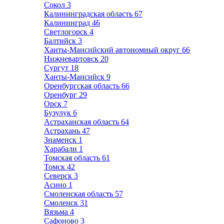
Сокол
3
Калининградская область
67
Калининград
46
Светлогорск
4
Балтийск
3
Ханты-Мансийский автономный округ
66
Нижневартовск
20
Сургут
18
Ханты-Мансийск
9
Оренбургская область
66
Оренбург
29
Орск
7
Бузулук
6
Астраханская область
64
Астрахань
47
Знаменск
1
Харабали
1
Томская область
61
Томск
42
Северск
3
Асино
1
Смоленская область
57
Смоленск
31
Вязьма
4
Сафоново
3