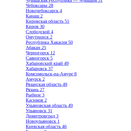
Чувашская Республика — Чувашия
51
Чебоксары
28
Новочебоксарск
4
Канаш
2
Кировская область
51
Киров
30
Слободской
4
Омутнинск
2
Республика Хакасия
50
Абакан
25
Черногорск
12
Саяногорск
5
Хабаровский край
49
Хабаровск
37
Комсомольск-на-Амуре
8
Амурск
2
Рязанская область
49
Рязань
27
Рыбное
3
Касимов
2
Ульяновская область
49
Ульяновск
31
Димитровград
3
Новоульяновск
1
Киевская область
46