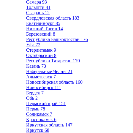
Самара
93
Тольятти
41
Сызрань
12
Свердловская область
183
Екатеринбург
85
Нижний Тагил
14
Березовский
8
Республика Башкортостан
176
Уфа
72
Стерлитамак
9
Октябрьский
8
Республика Татарстан
170
Казань
73
Набережные Челны
21
Альметьевск
7
Новосибирская область
160
Новосибирск
111
Бердск
7
Обь
2
Пермский край
151
Пермь
78
Соликамск
7
Краснокамск
6
Иркутская область
147
Иркутск
68