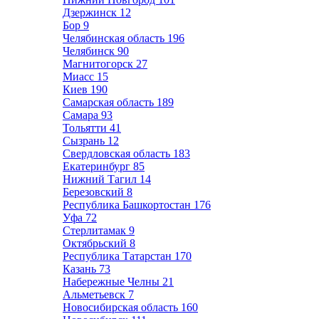
Дзержинск
12
Бор
9
Челябинская область
196
Челябинск
90
Магнитогорск
27
Миасс
15
Киев
190
Самарская область
189
Самара
93
Тольятти
41
Сызрань
12
Свердловская область
183
Екатеринбург
85
Нижний Тагил
14
Березовский
8
Республика Башкортостан
176
Уфа
72
Стерлитамак
9
Октябрьский
8
Республика Татарстан
170
Казань
73
Набережные Челны
21
Альметьевск
7
Новосибирская область
160