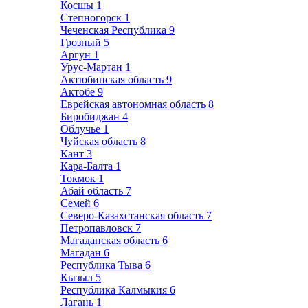
Косшы
1
Степногорск
1
Чеченская Республика
9
Грозный
5
Аргун
1
Урус-Мартан
1
Актюбинская область
9
Актобе
9
Еврейская автономная область
8
Биробиджан
4
Облучье
1
Чуйская область
8
Кант
3
Кара-Балта
1
Токмок
1
Абай область
7
Семей
6
Северо-Казахстанская область
7
Петропавловск
7
Магаданская область
6
Магадан
6
Республика Тыва
6
Кызыл
5
Республика Калмыкия
6
Лагань
1