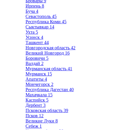
Бровары
9
Ирпень
8
Буча
4
Севастополь
45
Республика Коми
45
Сыктывкар
14
Ухта
5
Усинск
4
Ташкент
44
Новгородская область
42
Великий Новгород
16
Боровичи
5
Валдай
2
Мурманская область
41
Мурманск
15
Апатиты
4
Мончегорск
2
Республика Дагестан
40
Махачкала
15
Каспийск
5
Дербент
3
Псковская область
39
Псков
12
Великие Луки
8
Себеж
1