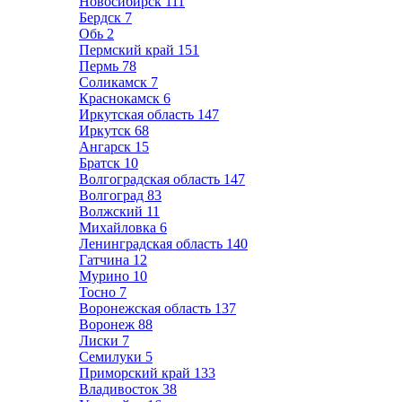
Новосибирск
111
Бердск
7
Обь
2
Пермский край
151
Пермь
78
Соликамск
7
Краснокамск
6
Иркутская область
147
Иркутск
68
Ангарск
15
Братск
10
Волгоградская область
147
Волгоград
83
Волжский
11
Михайловка
6
Ленинградская область
140
Гатчина
12
Мурино
10
Тосно
7
Воронежская область
137
Воронеж
88
Лиски
7
Семилуки
5
Приморский край
133
Владивосток
38