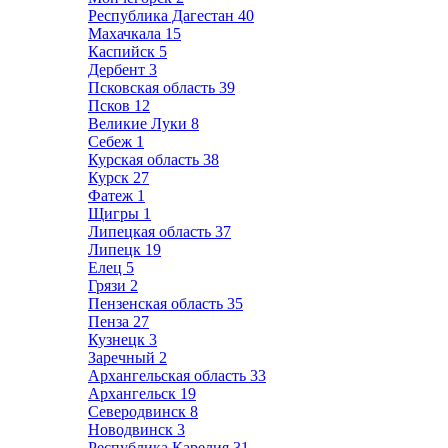
Республика Дагестан
40
Махачкала
15
Каспийск
5
Дербент
3
Псковская область
39
Псков
12
Великие Луки
8
Себеж
1
Курская область
38
Курск
27
Фатеж
1
Щигры
1
Липецкая область
37
Липецк
19
Елец
5
Грязи
2
Пензенская область
35
Пенза
27
Кузнецк
3
Заречный
2
Архангельская область
33
Архангельск
19
Северодвинск
8
Новодвинск
3
Республика Карелия
31