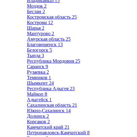
Владикавказ
15
Моздок
2
Беслан
2
Костромская область
25
Кострома
12
Шарья
2
Мантурово
2
Амурская область
25
Благовещенск
13
Белогорск
5
Тында
3
Республика Мордовия
25
Саранск
9
Рузаевка
2
Темников
1
Шымкент
24
Республика Адыгея
23
Майкоп
8
Адыгейск
1
Сахалинская область
21
Южно-Сахалинск
14
Долинск
2
Корсаков
2
Камчатский край
21
Петропавловск-Камчатский
8