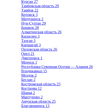
Курган
27
Тамбовская область
29
Тамбов
22
Котовск
3
Мичуринск
2
Нур-Султан
29
Бишкек
28
Алматинская область
26
Каскелен
3
Талгар
3
Капшагай
3
Орловская область
26
Орел
21
Дмитровск
1
Мценск
1
Республика Северная Осетия — Алания
26
Владикавказ
15
Моздок
2
Беслан
2
Костромская область
25
Кострома
12
Шарья
2
Мантурово
2
Амурская область
25
Благовещенск
13