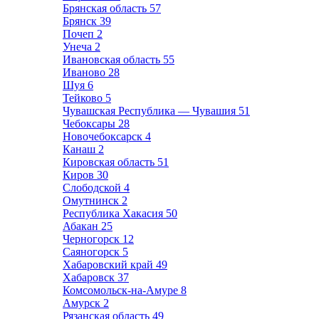
Брянская область
57
Брянск
39
Почеп
2
Унеча
2
Ивановская область
55
Иваново
28
Шуя
6
Тейково
5
Чувашская Республика — Чувашия
51
Чебоксары
28
Новочебоксарск
4
Канаш
2
Кировская область
51
Киров
30
Слободской
4
Омутнинск
2
Республика Хакасия
50
Абакан
25
Черногорск
12
Саяногорск
5
Хабаровский край
49
Хабаровск
37
Комсомольск-на-Амуре
8
Амурск
2
Рязанская область
49