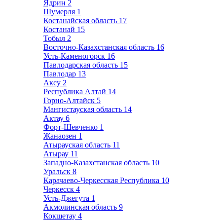
Ядрин
2
Шумерля
1
Костанайская область
17
Костанай
15
Тобыл
2
Восточно-Казахстанская область
16
Усть-Каменогорск
16
Павлодарская область
15
Павлодар
13
Аксу
2
Республика Алтай
14
Горно-Алтайск
5
Мангистауская область
14
Актау
6
Форт-Шевченко
1
Жанаозен
1
Атырауская область
11
Атырау
11
Западно-Казахстанская область
10
Уральск
8
Карачаево-Черкесская Республика
10
Черкесск
4
Усть-Джегута
1
Акмолинская область
9
Кокшетау
4