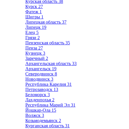
Курская область
38
Курск
27
Фатеж
1
Щигры
1
Липецкая область
37
Липецк
19
Елец
5
Грязи
2
Пензенская область
35
Пенза
27
Кузнецк
3
Заречный
2
Архангельская область
33
Архангельск
19
Северодвинск
8
Новодвинск
3
Республика Карелия
31
Петрозаводск
13
Беломорск
3
Лахденпохья
2
Республика Марий Эл
31
Йошкар-Ола
15
Волжск
3
Козьмодемьянск
2
Курганская область
31