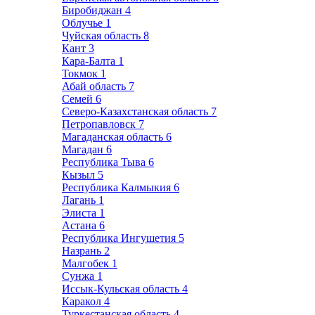
Биробиджан
4
Облучье
1
Чуйская область
8
Кант
3
Кара-Балта
1
Токмок
1
Абай область
7
Семей
6
Северо-Казахстанская область
7
Петропавловск
7
Магаданская область
6
Магадан
6
Республика Тыва
6
Кызыл
5
Республика Калмыкия
6
Лагань
1
Элиста
1
Астана
6
Республика Ингушетия
5
Назрань
2
Малгобек
1
Сунжа
1
Иссык-Кульская область
4
Каракол
4
Туркестанская область
4