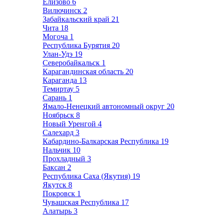
Елизово
6
Вилючинск
2
Забайкальский край
21
Чита
18
Могоча
1
Республика Бурятия
20
Улан-Удэ
19
Северобайкальск
1
Карагандинская область
20
Караганда
13
Темиртау
5
Сарань
1
Ямало-Ненецкий автономный округ
20
Ноябрьск
8
Новый Уренгой
4
Салехард
3
Кабардино-Балкарская Республика
19
Нальчик
10
Прохладный
3
Баксан
2
Республика Саха (Якутия)
19
Якутск
8
Покровск
1
Чувашская Республика
17
Алатырь
3