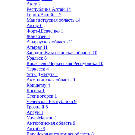
Аксу
2
Республика Алтай
14
Горно-Алтайск
5
Мангистауская область
14
Актау
6
Форт-Шевченко
1
Жанаозен
1
Атырауская область
11
Атырау
11
Западно-Казахстанская область
10
Уральск
8
Карачаево-Черкесская Республика
10
Черкесск
4
Усть-Джегута
1
Акмолинская область
9
Кокшетау
4
Косшы
1
Степногорск
1
Чеченская Республика
9
Грозный
5
Аргун
1
Урус-Мартан
1
Актюбинская область
9
Актобе
9
Еврейская автономная область
8