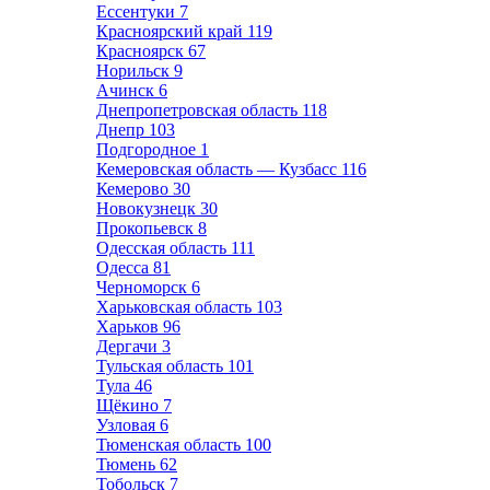
Ессентуки
7
Красноярский край
119
Красноярск
67
Норильск
9
Ачинск
6
Днепропетровская область
118
Днепр
103
Подгородное
1
Кемеровская область — Кузбасс
116
Кемерово
30
Новокузнецк
30
Прокопьевск
8
Одесская область
111
Одесса
81
Черноморск
6
Харьковская область
103
Харьков
96
Дергачи
3
Тульская область
101
Тула
46
Щёкино
7
Узловая
6
Тюменская область
100
Тюмень
62
Тобольск
7