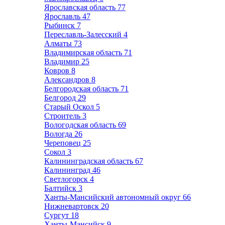
Ярославская область
77
Ярославль
47
Рыбинск
7
Переславль-Залесский
4
Алматы
73
Владимирская область
71
Владимир
25
Ковров
8
Александров
8
Белгородская область
71
Белгород
29
Старый Оскол
5
Строитель
3
Вологодская область
69
Вологда
26
Череповец
25
Сокол
3
Калининградская область
67
Калининград
46
Светлогорск
4
Балтийск
3
Ханты-Мансийский автономный округ
66
Нижневартовск
20
Сургут
18
Ханты-Мансийск
9