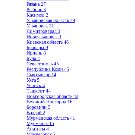
Рязань
27
Рыбное
3
Касимов
2
Ульяновская область
49
Ульяновск
31
Димитровград
3
Новоульяновск
1
Киевская область
46
Бровары
9
Ирпень
8
Буча
4
Севастополь
45
Республика Коми
45
Сыктывкар
14
Ухта
5
Усинск
4
Ташкент
44
Новгородская область
42
Великий Новгород
16
Боровичи
5
Валдай
2
Мурманская область
41
Мурманск
15
Апатиты
4
Мончегорск
2