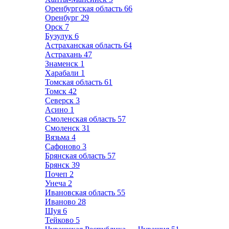
Оренбургская область
66
Оренбург
29
Орск
7
Бузулук
6
Астраханская область
64
Астрахань
47
Знаменск
1
Харабали
1
Томская область
61
Томск
42
Северск
3
Асино
1
Смоленская область
57
Смоленск
31
Вязьма
4
Сафоново
3
Брянская область
57
Брянск
39
Почеп
2
Унеча
2
Ивановская область
55
Иваново
28
Шуя
6
Тейково
5