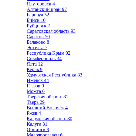
Ялуторовск
4
Алтайский край
97
Барнаул
52
Бийск
10
Рубцовск
7
Саратовская область
93
Саратов
50
Балаково
8
Энгельс
7
Республика Крым
92
Симферополь
34
Ялта
12
Керчь
9
Удмуртская Республика
83
Ижевск
44
Глазов
9
Можга
6
Тверская область
81
Тверь
29
Вышний Волочёк
4
Ржев
4
Калужская область
80
Калуга
31
Обнинск
9
Малоярославец
6