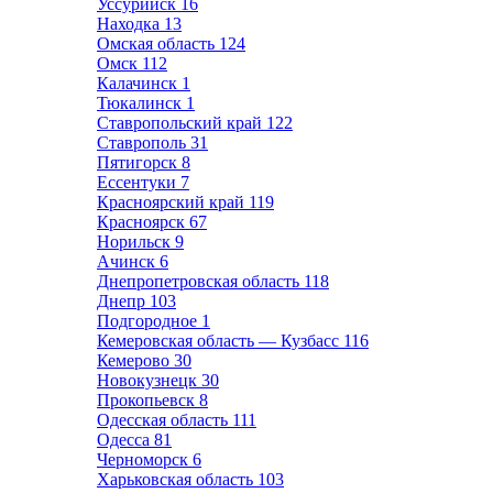
Уссурийск
16
Находка
13
Омская область
124
Омск
112
Калачинск
1
Тюкалинск
1
Ставропольский край
122
Ставрополь
31
Пятигорск
8
Ессентуки
7
Красноярский край
119
Красноярск
67
Норильск
9
Ачинск
6
Днепропетровская область
118
Днепр
103
Подгородное
1
Кемеровская область — Кузбасс
116
Кемерово
30
Новокузнецк
30
Прокопьевск
8
Одесская область
111
Одесса
81
Черноморск
6
Харьковская область
103