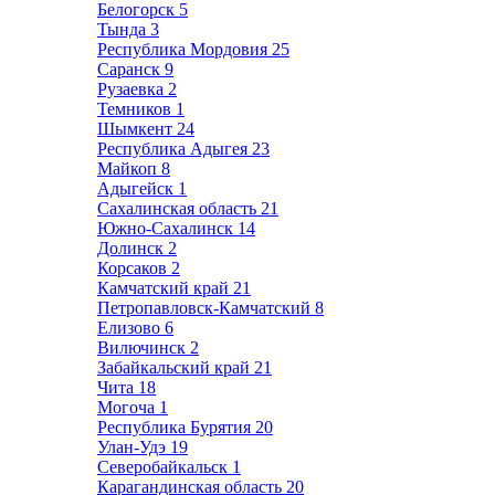
Белогорск
5
Тында
3
Республика Мордовия
25
Саранск
9
Рузаевка
2
Темников
1
Шымкент
24
Республика Адыгея
23
Майкоп
8
Адыгейск
1
Сахалинская область
21
Южно-Сахалинск
14
Долинск
2
Корсаков
2
Камчатский край
21
Петропавловск-Камчатский
8
Елизово
6
Вилючинск
2
Забайкальский край
21
Чита
18
Могоча
1
Республика Бурятия
20
Улан-Удэ
19
Северобайкальск
1
Карагандинская область
20