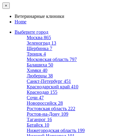
×
Ветеринарные клиники
Home
Выберите город
Москва
865
Зеленоград
13
Щербинка
7
Троицк
4
Московская область
797
Балашиха
50
Химки
40
Люберцы
38
Санкт-Петербург
451
Краснодарский край
410
Краснодар
155
Сочи
47
Новороссийск
28
Ростовская область
222
Ростов-на-Дону
109
Таганрог
16
Батайск
10
Нижегородская область
199
Нижний Новгород
101