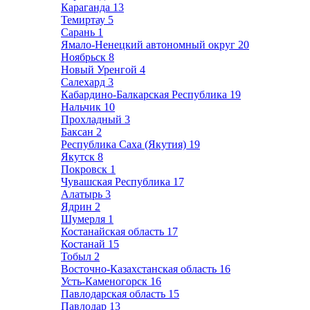
Караганда
13
Темиртау
5
Сарань
1
Ямало-Ненецкий автономный округ
20
Ноябрьск
8
Новый Уренгой
4
Салехард
3
Кабардино-Балкарская Республика
19
Нальчик
10
Прохладный
3
Баксан
2
Республика Саха (Якутия)
19
Якутск
8
Покровск
1
Чувашская Республика
17
Алатырь
3
Ядрин
2
Шумерля
1
Костанайская область
17
Костанай
15
Тобыл
2
Восточно-Казахстанская область
16
Усть-Каменогорск
16
Павлодарская область
15
Павлодар
13