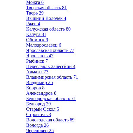
Можга
6
Тверская область
81
Тверь
29
Вышний Волочёк
4
Ржев
4
Калужская область
80
Калуга
31
Обнинск
9
Малоярославец
6
Ярославская область
77
Ярославль
47
Рыбинск
7
Переславль-Залесский
4
Алматы
73
Владимирская область
71
Владимир
25
Ковров
8
Александров
8
Белгородская область
71
Белгород
29
Старый Оскол
5
Строитель
3
Вологодская область
69
Вологда
26
Череповец
25