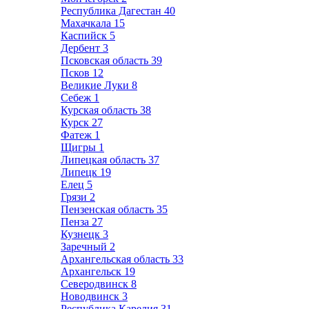
Республика Дагестан
40
Махачкала
15
Каспийск
5
Дербент
3
Псковская область
39
Псков
12
Великие Луки
8
Себеж
1
Курская область
38
Курск
27
Фатеж
1
Щигры
1
Липецкая область
37
Липецк
19
Елец
5
Грязи
2
Пензенская область
35
Пенза
27
Кузнецк
3
Заречный
2
Архангельская область
33
Архангельск
19
Северодвинск
8
Новодвинск
3
Республика Карелия
31