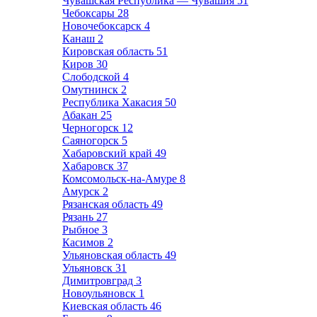
Чувашская Республика — Чувашия
51
Чебоксары
28
Новочебоксарск
4
Канаш
2
Кировская область
51
Киров
30
Слободской
4
Омутнинск
2
Республика Хакасия
50
Абакан
25
Черногорск
12
Саяногорск
5
Хабаровский край
49
Хабаровск
37
Комсомольск-на-Амуре
8
Амурск
2
Рязанская область
49
Рязань
27
Рыбное
3
Касимов
2
Ульяновская область
49
Ульяновск
31
Димитровград
3
Новоульяновск
1
Киевская область
46