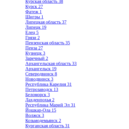
Курская область
38
Курск
27
Фатеж
1
Щигры
1
Липецкая область
37
Липецк
19
Елец
5
Грязи
2
Пензенская область
35
Пенза
27
Кузнецк
3
Заречный
2
Архангельская область
33
Архангельск
19
Северодвинск
8
Новодвинск
3
Республика Карелия
31
Петрозаводск
13
Беломорск
3
Лахденпохья
2
Республика Марий Эл
31
Йошкар-Ола
15
Волжск
3
Козьмодемьянск
2
Курганская область
31