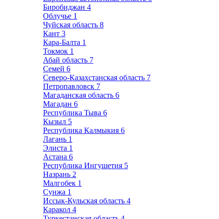
Биробиджан
4
Облучье
1
Чуйская область
8
Кант
3
Кара-Балта
1
Токмок
1
Абай область
7
Семей
6
Северо-Казахстанская область
7
Петропавловск
7
Магаданская область
6
Магадан
6
Республика Тыва
6
Кызыл
5
Республика Калмыкия
6
Лагань
1
Элиста
1
Астана
6
Республика Ингушетия
5
Назрань
2
Малгобек
1
Сунжа
1
Иссык-Кульская область
4
Каракол
4
Туркестанская область
4