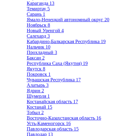
Караганда
13
Темиртау
5
Сарань
1
Ямало-Ненецкий автономный округ
20
Ноябрьск
8
Новый Уренгой
4
Салехард
3
Кабардино-Балкарская Республика
19
Нальчик
10
Прохладный
3
Баксан
2
Республика Саха (Якутия)
19
Якутск
8
Покровск
1
Чувашская Республика
17
Алатырь
3
Ядрин
2
Шумерля
1
Костанайская область
17
Костанай
15
Тобыл
2
Восточно-Казахстанская область
16
Усть-Каменогорск
16
Павлодарская область
15
Павлодар
13