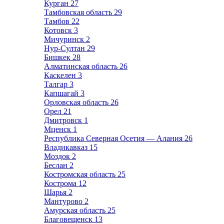
Курган
27
Тамбовская область
29
Тамбов
22
Котовск
3
Мичуринск
2
Нур-Султан
29
Бишкек
28
Алматинская область
26
Каскелен
3
Талгар
3
Капшагай
3
Орловская область
26
Орел
21
Дмитровск
1
Мценск
1
Республика Северная Осетия — Алания
26
Владикавказ
15
Моздок
2
Беслан
2
Костромская область
25
Кострома
12
Шарья
2
Мантурово
2
Амурская область
25
Благовещенск
13