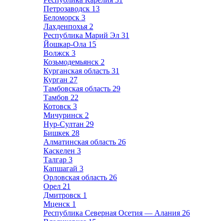
Петрозаводск
13
Беломорск
3
Лахденпохья
2
Республика Марий Эл
31
Йошкар-Ола
15
Волжск
3
Козьмодемьянск
2
Курганская область
31
Курган
27
Тамбовская область
29
Тамбов
22
Котовск
3
Мичуринск
2
Нур-Султан
29
Бишкек
28
Алматинская область
26
Каскелен
3
Талгар
3
Капшагай
3
Орловская область
26
Орел
21
Дмитровск
1
Мценск
1
Республика Северная Осетия — Алания
26