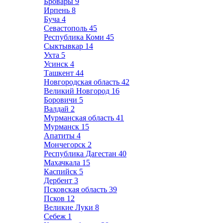
Бровары
9
Ирпень
8
Буча
4
Севастополь
45
Республика Коми
45
Сыктывкар
14
Ухта
5
Усинск
4
Ташкент
44
Новгородская область
42
Великий Новгород
16
Боровичи
5
Валдай
2
Мурманская область
41
Мурманск
15
Апатиты
4
Мончегорск
2
Республика Дагестан
40
Махачкала
15
Каспийск
5
Дербент
3
Псковская область
39
Псков
12
Великие Луки
8
Себеж
1