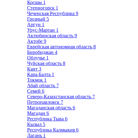
Косшы
1
Степногорск
1
Чеченская Республика
9
Грозный
5
Аргун
1
Урус-Мартан
1
Актюбинская область
9
Актобе
9
Еврейская автономная область
8
Биробиджан
4
Облучье
1
Чуйская область
8
Кант
3
Кара-Балта
1
Токмок
1
Абай область
7
Семей
6
Северо-Казахстанская область
7
Петропавловск
7
Магаданская область
6
Магадан
6
Республика Тыва
6
Кызыл
5
Республика Калмыкия
6
Лагань
1