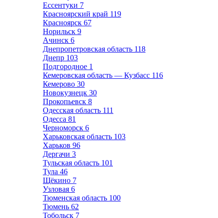
Ессентуки
7
Красноярский край
119
Красноярск
67
Норильск
9
Ачинск
6
Днепропетровская область
118
Днепр
103
Подгородное
1
Кемеровская область — Кузбасс
116
Кемерово
30
Новокузнецк
30
Прокопьевск
8
Одесская область
111
Одесса
81
Черноморск
6
Харьковская область
103
Харьков
96
Дергачи
3
Тульская область
101
Тула
46
Щёкино
7
Узловая
6
Тюменская область
100
Тюмень
62
Тобольск
7