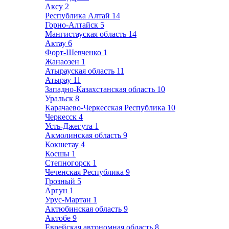
Аксу
2
Республика Алтай
14
Горно-Алтайск
5
Мангистауская область
14
Актау
6
Форт-Шевченко
1
Жанаозен
1
Атырауская область
11
Атырау
11
Западно-Казахстанская область
10
Уральск
8
Карачаево-Черкесская Республика
10
Черкесск
4
Усть-Джегута
1
Акмолинская область
9
Кокшетау
4
Косшы
1
Степногорск
1
Чеченская Республика
9
Грозный
5
Аргун
1
Урус-Мартан
1
Актюбинская область
9
Актобе
9
Еврейская автономная область
8