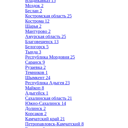
Владикавказ
15
Моздок
2
Беслан
2
Костромская область
25
Кострома
12
Шарья
2
Мантурово
2
Амурская область
25
Благовещенск
13
Белогорск
5
Тында
3
Республика Мордовия
25
Саранск
9
Рузаевка
2
Темников
1
Шымкент
24
Республика Адыгея
23
Майкоп
8
Адыгейск
1
Сахалинская область
21
Южно-Сахалинск
14
Долинск
2
Корсаков
2
Камчатский край
21
Петропавловск-Камчатский
8