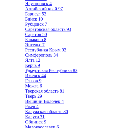
Ялуторовск
4
Алтайский край
97
Барнаул
52
Бийск
10
Рубцовск
7
Саратовская область
93
Саратов
50
Балаково
8
Энгельс
7
Республика Крым
92
Симферополь
34
Ялта
12
Керчь
9
Удмуртская Республика
83
Ижевск
44
Глазов
9
Можга
6
Тверская область
81
Тверь
29
Вышний Волочёк
4
Ржев
4
Калужская область
80
Калуга
31
Обнинск
9
Малоярославец
6