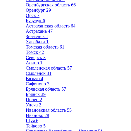
Оренбургская область
66
Оренбург
29
Орск
7
Бузулук
6
Астраханская область
64
Астрахань
47
Знаменск
1
Харабали
1
Томская область
61
Томск
42
Северск
3
Асино
1
Смоленская область
57
Смоленск
31
Вязьма
4
Сафоново
3
Брянская область
57
Брянск
39
Почеп
2
Унеча
2
Ивановская область
55
Иваново
28
Шуя
6
Тейково
5