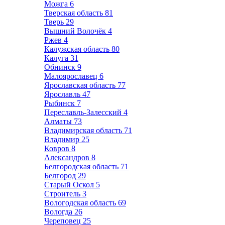
Можга
6
Тверская область
81
Тверь
29
Вышний Волочёк
4
Ржев
4
Калужская область
80
Калуга
31
Обнинск
9
Малоярославец
6
Ярославская область
77
Ярославль
47
Рыбинск
7
Переславль-Залесский
4
Алматы
73
Владимирская область
71
Владимир
25
Ковров
8
Александров
8
Белгородская область
71
Белгород
29
Старый Оскол
5
Строитель
3
Вологодская область
69
Вологда
26
Череповец
25