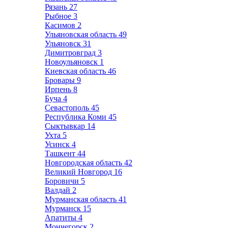
Рязань
27
Рыбное
3
Касимов
2
Ульяновская область
49
Ульяновск
31
Димитровград
3
Новоульяновск
1
Киевская область
46
Бровары
9
Ирпень
8
Буча
4
Севастополь
45
Республика Коми
45
Сыктывкар
14
Ухта
5
Усинск
4
Ташкент
44
Новгородская область
42
Великий Новгород
16
Боровичи
5
Валдай
2
Мурманская область
41
Мурманск
15
Апатиты
4
Мончегорск
2