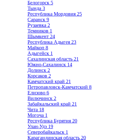
Белогорск
5
Тында
3
Республика Мордовия
25
Саранск
9
Рузаевка
2
Темников
1
Шымкент
24
Республика Адыгея
23
Майкоп
8
Адыгейск
1
Сахалинская область
21
Южно-Сахалинск
14
Долинск
2
Корсаков
2
Камчатский край
21
Петропавловск-Камчатский
8
Елизово
6
Вилючинск
2
Забайкальский край
21
Чита
18
Могоча
1
Республика Бурятия
20
Улан-Удэ
19
Северобайкальск
1
Карагандинская область
20