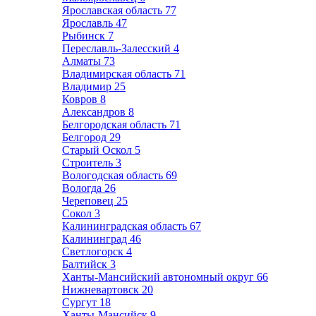
Ярославская область
77
Ярославль
47
Рыбинск
7
Переславль-Залесский
4
Алматы
73
Владимирская область
71
Владимир
25
Ковров
8
Александров
8
Белгородская область
71
Белгород
29
Старый Оскол
5
Строитель
3
Вологодская область
69
Вологда
26
Череповец
25
Сокол
3
Калининградская область
67
Калининград
46
Светлогорск
4
Балтийск
3
Ханты-Мансийский автономный округ
66
Нижневартовск
20
Сургут
18
Ханты-Мансийск
9