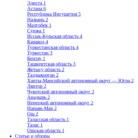
Элиста
1
Астана
6
Республика Ингушетия
5
Назрань
2
Малгобек
1
Сунжа
1
Иссык-Кульская область
4
Каракол
4
Туркестанская область
4
Туркестан
3
Кентау
1
Ташкентская область
3
Жетысу область
2
Талдыкорган
2
Ханты-Мансийский автономный округ — Югра
2
Лянтор
2
Чукотский автономный округ
2
Анадырь
2
Ненецкий автономный округ
2
Нарьян-Мар
2
Ош
2
Таласская область
1
Талас
1
Ошская область
1
Статьи и обзоры