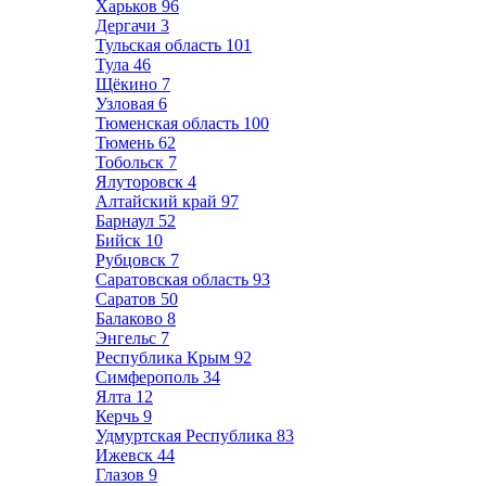
Харьков
96
Дергачи
3
Тульская область
101
Тула
46
Щёкино
7
Узловая
6
Тюменская область
100
Тюмень
62
Тобольск
7
Ялуторовск
4
Алтайский край
97
Барнаул
52
Бийск
10
Рубцовск
7
Саратовская область
93
Саратов
50
Балаково
8
Энгельс
7
Республика Крым
92
Симферополь
34
Ялта
12
Керчь
9
Удмуртская Республика
83
Ижевск
44
Глазов
9