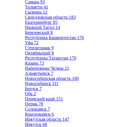
Самара
93
Тольятти
41
Сызрань
12
Свердловская область
183
Екатеринбург
85
Нижний Тагил
14
Березовский
8
Республика Башкортостан
176
Уфа
72
Стерлитамак
9
Октябрьский
8
Республика Татарстан
170
Казань
73
Набережные Челны
21
Альметьевск
7
Новосибирская область
160
Новосибирск
111
Бердск
7
Обь
2
Пермский край
151
Пермь
78
Соликамск
7
Краснокамск
6
Иркутская область
147
Иркутск
68