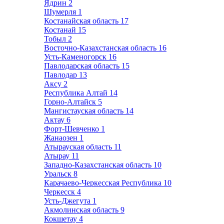
Ядрин
2
Шумерля
1
Костанайская область
17
Костанай
15
Тобыл
2
Восточно-Казахстанская область
16
Усть-Каменогорск
16
Павлодарская область
15
Павлодар
13
Аксу
2
Республика Алтай
14
Горно-Алтайск
5
Мангистауская область
14
Актау
6
Форт-Шевченко
1
Жанаозен
1
Атырауская область
11
Атырау
11
Западно-Казахстанская область
10
Уральск
8
Карачаево-Черкесская Республика
10
Черкесск
4
Усть-Джегута
1
Акмолинская область
9
Кокшетау
4