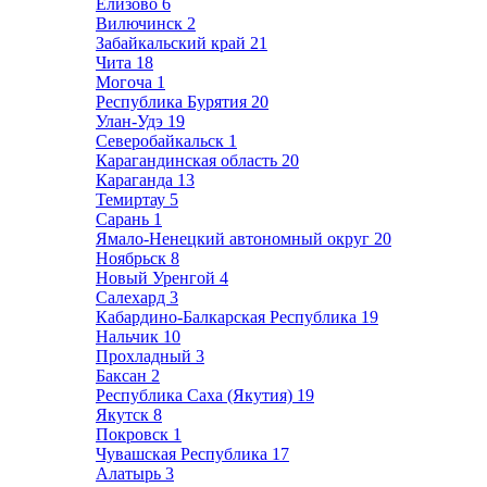
Елизово
6
Вилючинск
2
Забайкальский край
21
Чита
18
Могоча
1
Республика Бурятия
20
Улан-Удэ
19
Северобайкальск
1
Карагандинская область
20
Караганда
13
Темиртау
5
Сарань
1
Ямало-Ненецкий автономный округ
20
Ноябрьск
8
Новый Уренгой
4
Салехард
3
Кабардино-Балкарская Республика
19
Нальчик
10
Прохладный
3
Баксан
2
Республика Саха (Якутия)
19
Якутск
8
Покровск
1
Чувашская Республика
17
Алатырь
3