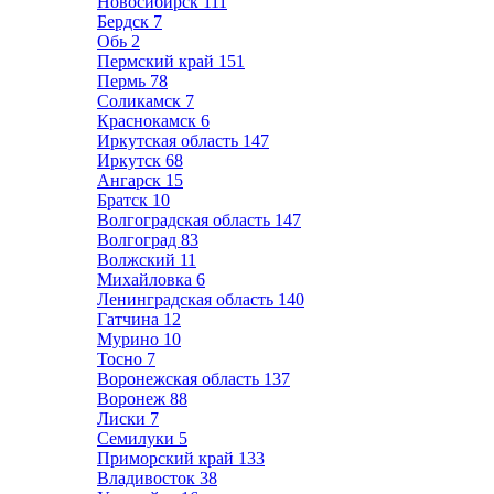
Новосибирск
111
Бердск
7
Обь
2
Пермский край
151
Пермь
78
Соликамск
7
Краснокамск
6
Иркутская область
147
Иркутск
68
Ангарск
15
Братск
10
Волгоградская область
147
Волгоград
83
Волжский
11
Михайловка
6
Ленинградская область
140
Гатчина
12
Мурино
10
Тосно
7
Воронежская область
137
Воронеж
88
Лиски
7
Семилуки
5
Приморский край
133
Владивосток
38