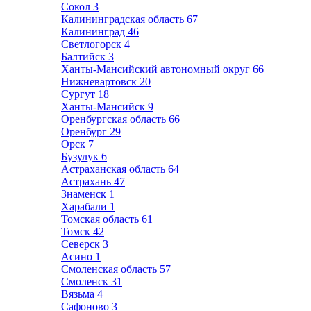
Сокол
3
Калининградская область
67
Калининград
46
Светлогорск
4
Балтийск
3
Ханты-Мансийский автономный округ
66
Нижневартовск
20
Сургут
18
Ханты-Мансийск
9
Оренбургская область
66
Оренбург
29
Орск
7
Бузулук
6
Астраханская область
64
Астрахань
47
Знаменск
1
Харабали
1
Томская область
61
Томск
42
Северск
3
Асино
1
Смоленская область
57
Смоленск
31
Вязьма
4
Сафоново
3