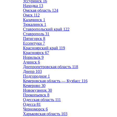
Уссурийск
16
Находка
13
Омская область
124
Омск
112
Калачинск
1
Тюкалинск
1
Ставропольский край
122
Ставрополь
31
Пятигорск
8
Ессентуки
7
Красноярский край
119
Красноярск
67
Норильск
9
Ачинск
6
Днепропетровская область
118
Днепр
103
Подгородное
1
Кемеровская область — Кузбасс
116
Кемерово
30
Новокузнецк
30
Прокопьевск
8
Одесская область
111
Одесса
81
Черноморск
6
Харьковская область
103