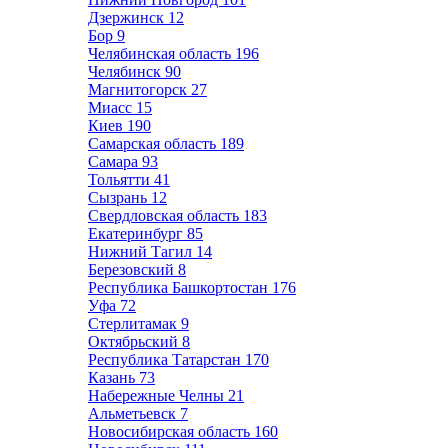
Дзержинск
12
Бор
9
Челябинская область
196
Челябинск
90
Магнитогорск
27
Миасс
15
Киев
190
Самарская область
189
Самара
93
Тольятти
41
Сызрань
12
Свердловская область
183
Екатеринбург
85
Нижний Тагил
14
Березовский
8
Республика Башкортостан
176
Уфа
72
Стерлитамак
9
Октябрьский
8
Республика Татарстан
170
Казань
73
Набережные Челны
21
Альметьевск
7
Новосибирская область
160