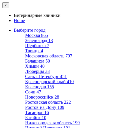
×
Ветеринарные клиники
Home
Выберите город
Москва
865
Зеленоград
13
Щербинка
7
Троицк
4
Московская область
797
Балашиха
50
Химки
40
Люберцы
38
Санкт-Петербург
451
Краснодарский край
410
Краснодар
155
Сочи
47
Новороссийск
28
Ростовская область
222
Ростов-на-Дону
109
Таганрог
16
Батайск
10
Нижегородская область
199
Нижний Новгород
101