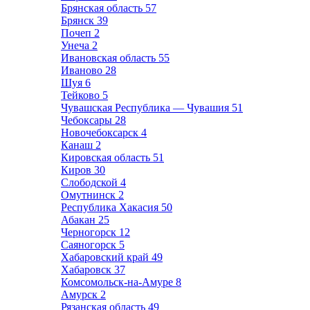
Брянская область
57
Брянск
39
Почеп
2
Унеча
2
Ивановская область
55
Иваново
28
Шуя
6
Тейково
5
Чувашская Республика — Чувашия
51
Чебоксары
28
Новочебоксарск
4
Канаш
2
Кировская область
51
Киров
30
Слободской
4
Омутнинск
2
Республика Хакасия
50
Абакан
25
Черногорск
12
Саяногорск
5
Хабаровский край
49
Хабаровск
37
Комсомольск-на-Амуре
8
Амурск
2
Рязанская область
49