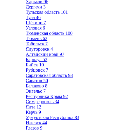
Харьков
96
Дергачи
3
Тульская область
101
Тула
46
Щёкино
7
Узловая
6
Тюменская область
100
Тюмень
62
Тобольск
7
Ялуторовск
4
Алтайский край
97
Барнаул
52
Бийск
10
Рубцовск
7
Саратовская область
93
Саратов
50
Балаково
8
Энгельс
7
Республика Крым
92
Симферополь
34
Ялта
12
Керчь
9
Удмуртская Республика
83
Ижевск
44
Глазов
9