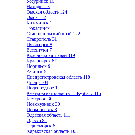
Уссурийск
16
Находка
13
Омская область
124
Омск
112
Калачинск
1
Тюкалинск
1
Ставропольский край
122
Ставрополь
31
Пятигорск
8
Ессентуки
7
Красноярский край
119
Красноярск
67
Норильск
9
Ачинск
6
Днепропетровская область
118
Днепр
103
Подгородное
1
Кемеровская область — Кузбасс
116
Кемерово
30
Новокузнецк
30
Прокопьевск
8
Одесская область
111
Одесса
81
Черноморск
6
Харьковская область
103