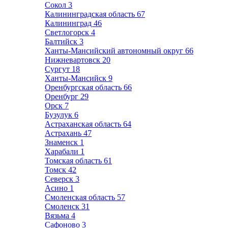
Сокол
3
Калининградская область
67
Калининград
46
Светлогорск
4
Балтийск
3
Ханты-Мансийский автономный округ
66
Нижневартовск
20
Сургут
18
Ханты-Мансийск
9
Оренбургская область
66
Оренбург
29
Орск
7
Бузулук
6
Астраханская область
64
Астрахань
47
Знаменск
1
Харабали
1
Томская область
61
Томск
42
Северск
3
Асино
1
Смоленская область
57
Смоленск
31
Вязьма
4
Сафоново
3