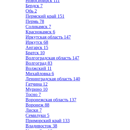
Новосибирск
111
Бердск
7
Обь
2
Пермский край
151
Пермь
78
Соликамск
7
Краснокамск
6
Иркутская область
147
Иркутск
68
Ангарск
15
Братск
10
Волгоградская область
147
Волгоград
83
Волжский
11
Михайловка
6
Ленинградская область
140
Гатчина
12
Мурино
10
Тосно
7
Воронежская область
137
Воронеж
88
Лиски
7
Семилуки
5
Приморский край
133
Владивосток
38