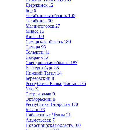
Дзержинск
12
Бор
9
Челябинская область
196
Челябинск
90
Магнитогорск
27
Миасс
15
Киев
190
Самарская область
189
Самара
93
Тольятти
41
Сызрань
12
Свердловская область
183
Екатеринбург
85
Нижний Тагил
14
Березовский
8
Республика Башкортостан
176
Уфа
72
Стерлитамак
9
Октябрьский
8
Республика Татарстан
170
Казань
73
Набережные Челны
21
Альметьевск
7
Новосибирская область
160