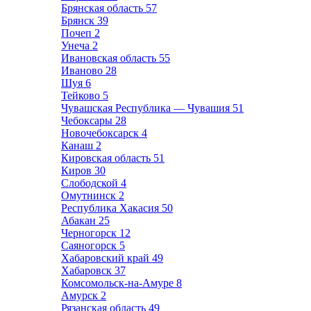
Брянская область
57
Брянск
39
Почеп
2
Унеча
2
Ивановская область
55
Иваново
28
Шуя
6
Тейково
5
Чувашская Республика — Чувашия
51
Чебоксары
28
Новочебоксарск
4
Канаш
2
Кировская область
51
Киров
30
Слободской
4
Омутнинск
2
Республика Хакасия
50
Абакан
25
Черногорск
12
Саяногорск
5
Хабаровский край
49
Хабаровск
37
Комсомольск-на-Амуре
8
Амурск
2
Рязанская область
49