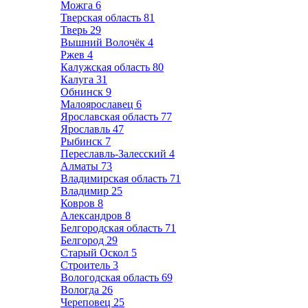
Можга
6
Тверская область
81
Тверь
29
Вышний Волочёк
4
Ржев
4
Калужская область
80
Калуга
31
Обнинск
9
Малоярославец
6
Ярославская область
77
Ярославль
47
Рыбинск
7
Переславль-Залесский
4
Алматы
73
Владимирская область
71
Владимир
25
Ковров
8
Александров
8
Белгородская область
71
Белгород
29
Старый Оскол
5
Строитель
3
Вологодская область
69
Вологда
26
Череповец
25