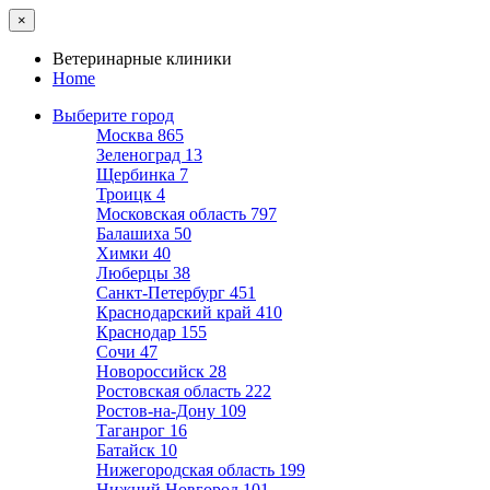
×
Ветеринарные клиники
Home
Выберите город
Москва
865
Зеленоград
13
Щербинка
7
Троицк
4
Московская область
797
Балашиха
50
Химки
40
Люберцы
38
Санкт-Петербург
451
Краснодарский край
410
Краснодар
155
Сочи
47
Новороссийск
28
Ростовская область
222
Ростов-на-Дону
109
Таганрог
16
Батайск
10
Нижегородская область
199
Нижний Новгород
101