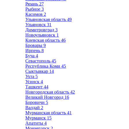
Рязань
27
Рыбное
3
Касимов
2
Ульяновская область
49
Ульяновск
31
Димитровград
3
Новоульяновск
1
Киевская область
46
Бровары
9
Ирпень
8
Буча
4
Севастополь
45
Республика Коми
45
Сыктывкар
14
Ухта
5
Усинск
4
Ташкент
44
Новгородская область
42
Великий Новгород
16
Боровичи
5
Валдай
2
Мурманская область
41
Мурманск
15
Апатиты
4
Мончегорск
2