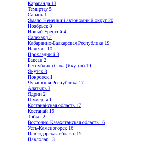
Караганда
13
Темиртау
5
Сарань
1
Ямало-Ненецкий автономный округ
20
Ноябрьск
8
Новый Уренгой
4
Салехард
3
Кабардино-Балкарская Республика
19
Нальчик
10
Прохладный
3
Баксан
2
Республика Саха (Якутия)
19
Якутск
8
Покровск
1
Чувашская Республика
17
Алатырь
3
Ядрин
2
Шумерля
1
Костанайская область
17
Костанай
15
Тобыл
2
Восточно-Казахстанская область
16
Усть-Каменогорск
16
Павлодарская область
15
Павлодар
13