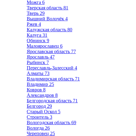
Можга
6
Тверская область
81
Тверь
29
Вышний Волочёк
4
Ржев
4
Калужская область
80
Калуга
31
Обнинск
9
Малоярославец
6
Ярославская область
77
Ярославль
47
Рыбинск
7
Переславль-Залесский
4
Алматы
73
Владимирская область
71
Владимир
25
Ковров
8
Александров
8
Белгородская область
71
Белгород
29
Старый Оскол
5
Строитель
3
Вологодская область
69
Вологда
26
Череповец
25