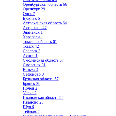
Оренбургская область
66
Оренбург
29
Орск
7
Бузулук
6
Астраханская область
64
Астрахань
47
Знаменск
1
Харабали
1
Томская область
61
Томск
42
Северск
3
Асино
1
Смоленская область
57
Смоленск
31
Вязьма
4
Сафоново
3
Брянская область
57
Брянск
39
Почеп
2
Унеча
2
Ивановская область
55
Иваново
28
Шуя
6
Тейково
5