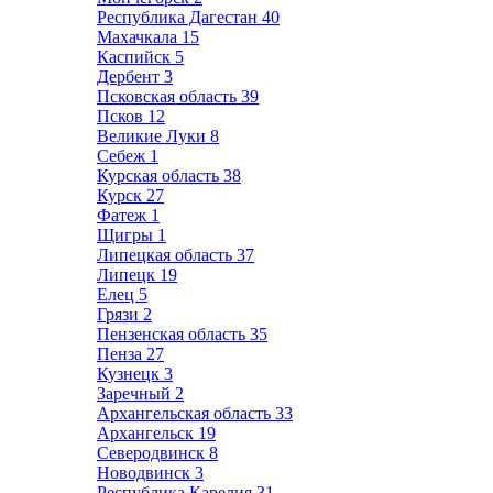
Республика Дагестан
40
Махачкала
15
Каспийск
5
Дербент
3
Псковская область
39
Псков
12
Великие Луки
8
Себеж
1
Курская область
38
Курск
27
Фатеж
1
Щигры
1
Липецкая область
37
Липецк
19
Елец
5
Грязи
2
Пензенская область
35
Пенза
27
Кузнецк
3
Заречный
2
Архангельская область
33
Архангельск
19
Северодвинск
8
Новодвинск
3
Республика Карелия
31