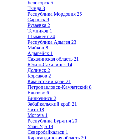
Белогорск
5
Тында
3
Республика Мордовия
25
Саранск
9
Рузаевка
2
Темников
1
Шымкент
24
Республика Адыгея
23
Майкоп
8
Адыгейск
1
Сахалинская область
21
Южно-Сахалинск
14
Долинск
2
Корсаков
2
Камчатский край
21
Петропавловск-Камчатский
8
Елизово
6
Вилючинск
2
Забайкальский край
21
Чита
18
Могоча
1
Республика Бурятия
20
Улан-Удэ
19
Северобайкальск
1
Карагандинская область
20