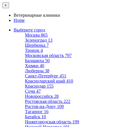
×
Ветеринарные клиники
Home
Выберите город
Москва
865
Зеленоград
13
Щербинка
7
Троицк
4
Московская область
797
Балашиха
50
Химки
40
Люберцы
38
Санкт-Петербург
451
Краснодарский край
410
Краснодар
155
Сочи
47
Новороссийск
28
Ростовская область
222
Ростов-на-Дону
109
Таганрог
16
Батайск
10
Нижегородская область
199
Нижний Новгород
101