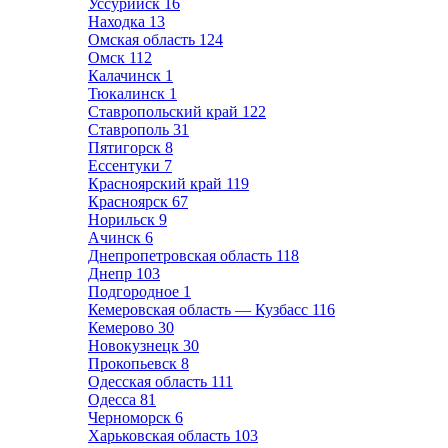
Уссурийск
16
Находка
13
Омская область
124
Омск
112
Калачинск
1
Тюкалинск
1
Ставропольский край
122
Ставрополь
31
Пятигорск
8
Ессентуки
7
Красноярский край
119
Красноярск
67
Норильск
9
Ачинск
6
Днепропетровская область
118
Днепр
103
Подгородное
1
Кемеровская область — Кузбасс
116
Кемерово
30
Новокузнецк
30
Прокопьевск
8
Одесская область
111
Одесса
81
Черноморск
6
Харьковская область
103