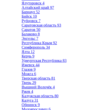
Ялуторовск
4
Алтайский край
97
Барнаул
52
Бийск
10
Рубцовск
7
Саратовская область
93
Саратов
50
Балаково
8
Энгельс
7
Республика Крым
92
Симферополь
34
Ялта
12
Керчь
9
Удмуртская Республика
83
Ижевск
44
Глазов
9
Можга
6
Тверская область
81
Тверь
29
Вышний Волочёк
4
Ржев
4
Калужская область
80
Калуга
31
Обнинск
9
Малоярославец
6