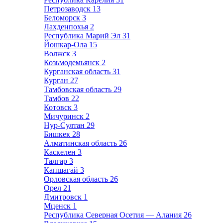
Петрозаводск
13
Беломорск
3
Лахденпохья
2
Республика Марий Эл
31
Йошкар-Ола
15
Волжск
3
Козьмодемьянск
2
Курганская область
31
Курган
27
Тамбовская область
29
Тамбов
22
Котовск
3
Мичуринск
2
Нур-Султан
29
Бишкек
28
Алматинская область
26
Каскелен
3
Талгар
3
Капшагай
3
Орловская область
26
Орел
21
Дмитровск
1
Мценск
1
Республика Северная Осетия — Алания
26