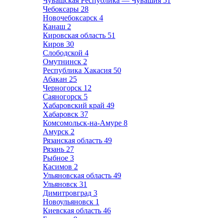
Чувашская Республика — Чувашия
51
Чебоксары
28
Новочебоксарск
4
Канаш
2
Кировская область
51
Киров
30
Слободской
4
Омутнинск
2
Республика Хакасия
50
Абакан
25
Черногорск
12
Саяногорск
5
Хабаровский край
49
Хабаровск
37
Комсомольск-на-Амуре
8
Амурск
2
Рязанская область
49
Рязань
27
Рыбное
3
Касимов
2
Ульяновская область
49
Ульяновск
31
Димитровград
3
Новоульяновск
1
Киевская область
46