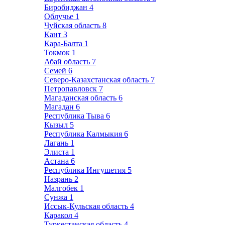
Биробиджан
4
Облучье
1
Чуйская область
8
Кант
3
Кара-Балта
1
Токмок
1
Абай область
7
Семей
6
Северо-Казахстанская область
7
Петропавловск
7
Магаданская область
6
Магадан
6
Республика Тыва
6
Кызыл
5
Республика Калмыкия
6
Лагань
1
Элиста
1
Астана
6
Республика Ингушетия
5
Назрань
2
Малгобек
1
Сунжа
1
Иссык-Кульская область
4
Каракол
4
Туркестанская область
4