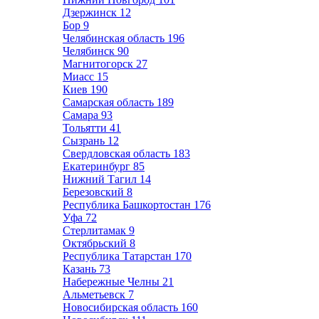
Дзержинск
12
Бор
9
Челябинская область
196
Челябинск
90
Магнитогорск
27
Миасс
15
Киев
190
Самарская область
189
Самара
93
Тольятти
41
Сызрань
12
Свердловская область
183
Екатеринбург
85
Нижний Тагил
14
Березовский
8
Республика Башкортостан
176
Уфа
72
Стерлитамак
9
Октябрьский
8
Республика Татарстан
170
Казань
73
Набережные Челны
21
Альметьевск
7
Новосибирская область
160