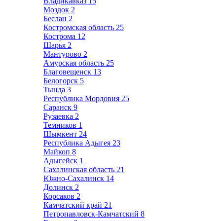
Владикавказ
15
Моздок
2
Беслан
2
Костромская область
25
Кострома
12
Шарья
2
Мантурово
2
Амурская область
25
Благовещенск
13
Белогорск
5
Тында
3
Республика Мордовия
25
Саранск
9
Рузаевка
2
Темников
1
Шымкент
24
Республика Адыгея
23
Майкоп
8
Адыгейск
1
Сахалинская область
21
Южно-Сахалинск
14
Долинск
2
Корсаков
2
Камчатский край
21
Петропавловск-Камчатский
8