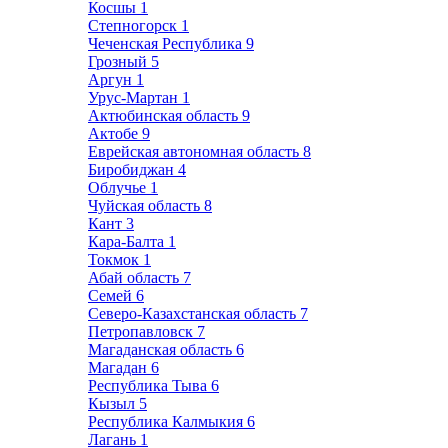
Косшы
1
Степногорск
1
Чеченская Республика
9
Грозный
5
Аргун
1
Урус-Мартан
1
Актюбинская область
9
Актобе
9
Еврейская автономная область
8
Биробиджан
4
Облучье
1
Чуйская область
8
Кант
3
Кара-Балта
1
Токмок
1
Абай область
7
Семей
6
Северо-Казахстанская область
7
Петропавловск
7
Магаданская область
6
Магадан
6
Республика Тыва
6
Кызыл
5
Республика Калмыкия
6
Лагань
1