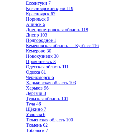
Ессентуки
7
Красноярский край
119
Красноярск
67
Норильск
9
Ачинск
6
Днепропетровская область
118
Днепр
103
Подгородное
1
Кемеровская область — Кузбасс
116
Кемерово
30
Новокузнецк
30
Прокопьевск
8
Одесская область
111
Одесса
81
Черноморск
6
Харьковская область
103
Харьков
96
Дергачи
3
Тульская область
101
Тула
46
Щёкино
7
Узловая
6
Тюменская область
100
Тюмень
62
Тобольск
7