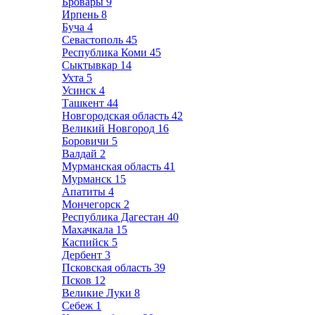
Бровары
9
Ирпень
8
Буча
4
Севастополь
45
Республика Коми
45
Сыктывкар
14
Ухта
5
Усинск
4
Ташкент
44
Новгородская область
42
Великий Новгород
16
Боровичи
5
Валдай
2
Мурманская область
41
Мурманск
15
Апатиты
4
Мончегорск
2
Республика Дагестан
40
Махачкала
15
Каспийск
5
Дербент
3
Псковская область
39
Псков
12
Великие Луки
8
Себеж
1