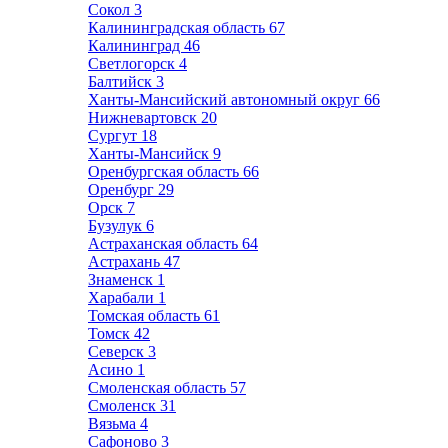
Сокол
3
Калининградская область
67
Калининград
46
Светлогорск
4
Балтийск
3
Ханты-Мансийский автономный округ
66
Нижневартовск
20
Сургут
18
Ханты-Мансийск
9
Оренбургская область
66
Оренбург
29
Орск
7
Бузулук
6
Астраханская область
64
Астрахань
47
Знаменск
1
Харабали
1
Томская область
61
Томск
42
Северск
3
Асино
1
Смоленская область
57
Смоленск
31
Вязьма
4
Сафоново
3