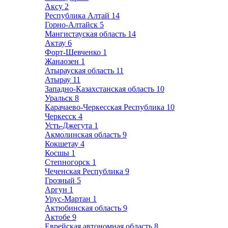
Аксу
2
Республика Алтай
14
Горно-Алтайск
5
Мангистауская область
14
Актау
6
Форт-Шевченко
1
Жанаозен
1
Атырауская область
11
Атырау
11
Западно-Казахстанская область
10
Уральск
8
Карачаево-Черкесская Республика
10
Черкесск
4
Усть-Джегута
1
Акмолинская область
9
Кокшетау
4
Косшы
1
Степногорск
1
Чеченская Республика
9
Грозный
5
Аргун
1
Урус-Мартан
1
Актюбинская область
9
Актобе
9
Еврейская автономная область
8