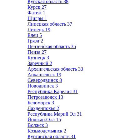
Курская область
38
Курск
27
Фатеж
1
Щигры
1
Липецкая область
37
Липецк
19
Елец
5
Грязи
2
Пензенская область
35
Пенза
27
Кузнецк
3
Заречный
2
Архангельская область
33
Архангельск
19
Северодвинск
8
Новодвинск
3
Республика Карелия
31
Петрозаводск
13
Беломорск
3
Лахденпохья
2
Республика Марий Эл
31
Йошкар-Ола
15
Волжск
3
Козьмодемьянск
2
Курганская область
31