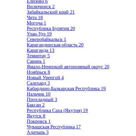
Елизово
6
Вилючинск
2
Забайкальский край
21
Чита
18
Могоча
1
Республика Бурятия
20
Улан-Удэ
19
Северобайкальск
1
Карагандинская область
20
Караганда
13
Темиртау
5
Сарань
1
Ямало-Ненецкий автономный округ
20
Ноябрьск
8
Новый Уренгой
4
Салехард
3
Кабардино-Балкарская Республика
19
Нальчик
10
Прохладный
3
Баксан
2
Республика Саха (Якутия)
19
Якутск
8
Покровск
1
Чувашская Республика
17
Алатырь
3