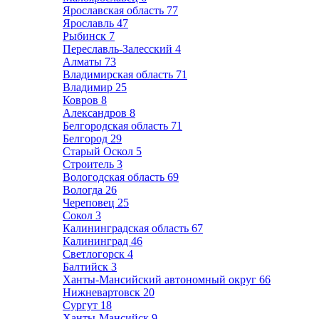
Ярославская область
77
Ярославль
47
Рыбинск
7
Переславль-Залесский
4
Алматы
73
Владимирская область
71
Владимир
25
Ковров
8
Александров
8
Белгородская область
71
Белгород
29
Старый Оскол
5
Строитель
3
Вологодская область
69
Вологда
26
Череповец
25
Сокол
3
Калининградская область
67
Калининград
46
Светлогорск
4
Балтийск
3
Ханты-Мансийский автономный округ
66
Нижневартовск
20
Сургут
18
Ханты-Мансийск
9