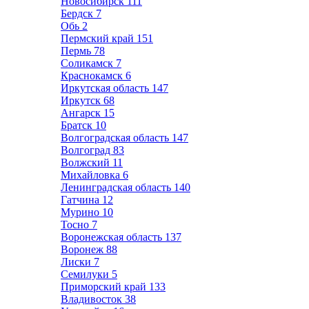
Новосибирск
111
Бердск
7
Обь
2
Пермский край
151
Пермь
78
Соликамск
7
Краснокамск
6
Иркутская область
147
Иркутск
68
Ангарск
15
Братск
10
Волгоградская область
147
Волгоград
83
Волжский
11
Михайловка
6
Ленинградская область
140
Гатчина
12
Мурино
10
Тосно
7
Воронежская область
137
Воронеж
88
Лиски
7
Семилуки
5
Приморский край
133
Владивосток
38