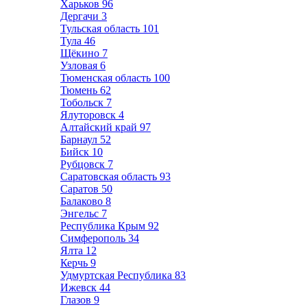
Харьков
96
Дергачи
3
Тульская область
101
Тула
46
Щёкино
7
Узловая
6
Тюменская область
100
Тюмень
62
Тобольск
7
Ялуторовск
4
Алтайский край
97
Барнаул
52
Бийск
10
Рубцовск
7
Саратовская область
93
Саратов
50
Балаково
8
Энгельс
7
Республика Крым
92
Симферополь
34
Ялта
12
Керчь
9
Удмуртская Республика
83
Ижевск
44
Глазов
9