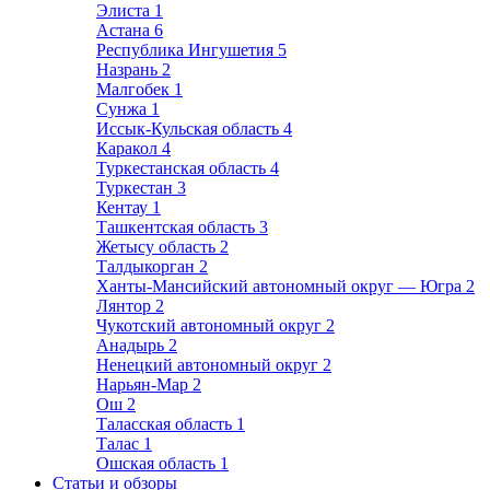
Элиста
1
Астана
6
Республика Ингушетия
5
Назрань
2
Малгобек
1
Сунжа
1
Иссык-Кульская область
4
Каракол
4
Туркестанская область
4
Туркестан
3
Кентау
1
Ташкентская область
3
Жетысу область
2
Талдыкорган
2
Ханты-Мансийский автономный округ — Югра
2
Лянтор
2
Чукотский автономный округ
2
Анадырь
2
Ненецкий автономный округ
2
Нарьян-Мар
2
Ош
2
Таласская область
1
Талас
1
Ошская область
1
Статьи и обзоры