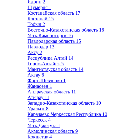
Ядрин
2
Шумерля
1
Костанайская область
17
Костанай
15
Тобыл
2
Восточно-Казахстанская область
16
Усть-Каменогорск
16
Павлодарская область
15
Павлодар
13
Аксу
2
Республика Алтай
14
Горно-Алтайск
5
Мангистауская область
14
Актау
6
Форт-Шевченко
1
Жанаозен
1
Атырауская область
11
Атырау
11
Западно-Казахстанская область
10
Уральск
8
Карачаево-Черкесская Республика
10
Черкесск
4
Усть-Джегута
1
Акмолинская область
9
Кокшетау
4