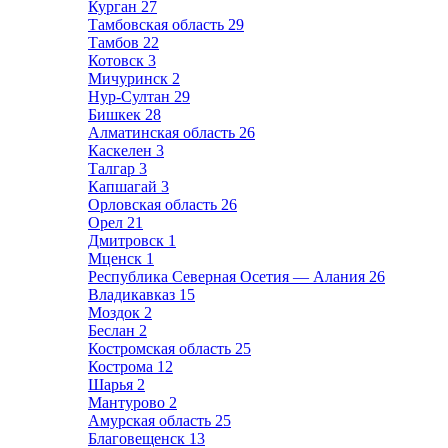
Курган
27
Тамбовская область
29
Тамбов
22
Котовск
3
Мичуринск
2
Нур-Султан
29
Бишкек
28
Алматинская область
26
Каскелен
3
Талгар
3
Капшагай
3
Орловская область
26
Орел
21
Дмитровск
1
Мценск
1
Республика Северная Осетия — Алания
26
Владикавказ
15
Моздок
2
Беслан
2
Костромская область
25
Кострома
12
Шарья
2
Мантурово
2
Амурская область
25
Благовещенск
13