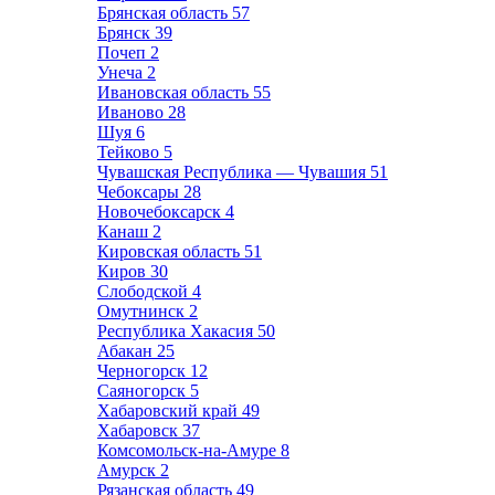
Брянская область
57
Брянск
39
Почеп
2
Унеча
2
Ивановская область
55
Иваново
28
Шуя
6
Тейково
5
Чувашская Республика — Чувашия
51
Чебоксары
28
Новочебоксарск
4
Канаш
2
Кировская область
51
Киров
30
Слободской
4
Омутнинск
2
Республика Хакасия
50
Абакан
25
Черногорск
12
Саяногорск
5
Хабаровский край
49
Хабаровск
37
Комсомольск-на-Амуре
8
Амурск
2
Рязанская область
49