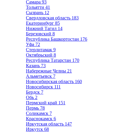
Самара
93
Тольятти
41
Сызрань
12
Свердловская область
183
Екатеринбург
85
Нижний Тагил
14
Березовский
8
Республика Башкортостан
176
Уфа
72
Стерлитамак
9
Октябрьский
8
Республика Татарстан
170
Казань
73
Набережные Челны
21
Альметьевск
7
Новосибирская область
160
Новосибирск
111
Бердск
7
Обь
2
Пермский край
151
Пермь
78
Соликамск
7
Краснокамск
6
Иркутская область
147
Иркутск
68