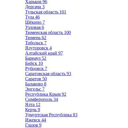
Харьков
96
Дергачи
3
Тульская область
101
Тула
46
Щёкино
7
Узловая
6
Тюменская область
100
Тюмень
62
Тобольск
7
Ялуторовск
4
Алтайский край
97
Барнаул
52
Бийск
10
Рубцовск
7
Саратовская область
93
Саратов
50
Балаково
8
Энгельс
7
Республика Крым
92
Симферополь
34
Ялта
12
Керчь
9
Удмуртская Республика
83
Ижевск
44
Глазов
9