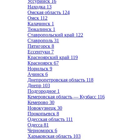
Уссурийск
16
Находка
13
Омская область
124
Омск
112
Калачинск
1
Тюкалинск
1
Ставропольский край
122
Ставрополь
31
Пятигорск
8
Ессентуки
7
Красноярский край
119
Красноярск
67
Норильск
9
Ачинск
6
Днепропетровская область
118
Днепр
103
Подгородное
1
Кемеровская область — Кузбасс
116
Кемерово
30
Новокузнецк
30
Прокопьевск
8
Одесская область
111
Одесса
81
Черноморск
6
Харьковская область
103