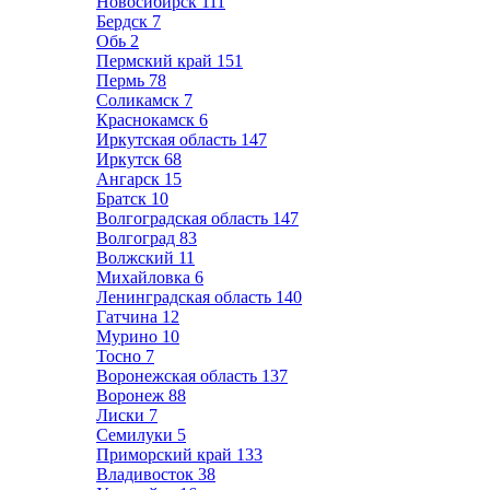
Новосибирск
111
Бердск
7
Обь
2
Пермский край
151
Пермь
78
Соликамск
7
Краснокамск
6
Иркутская область
147
Иркутск
68
Ангарск
15
Братск
10
Волгоградская область
147
Волгоград
83
Волжский
11
Михайловка
6
Ленинградская область
140
Гатчина
12
Мурино
10
Тосно
7
Воронежская область
137
Воронеж
88
Лиски
7
Семилуки
5
Приморский край
133
Владивосток
38