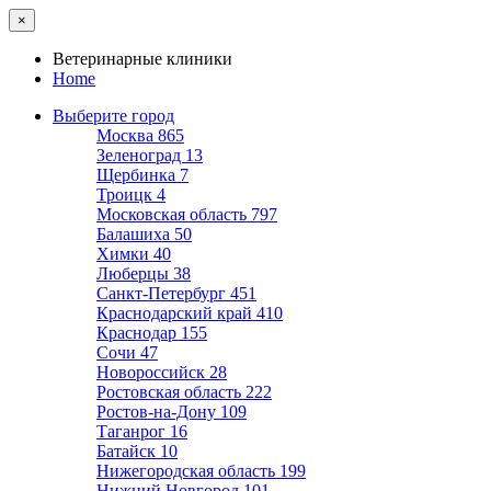
×
Ветеринарные клиники
Home
Выберите город
Москва
865
Зеленоград
13
Щербинка
7
Троицк
4
Московская область
797
Балашиха
50
Химки
40
Люберцы
38
Санкт-Петербург
451
Краснодарский край
410
Краснодар
155
Сочи
47
Новороссийск
28
Ростовская область
222
Ростов-на-Дону
109
Таганрог
16
Батайск
10
Нижегородская область
199
Нижний Новгород
101