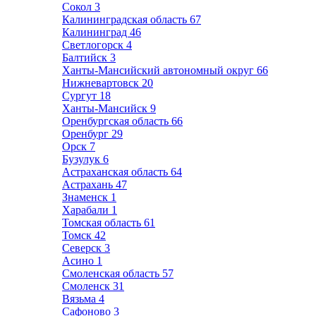
Сокол
3
Калининградская область
67
Калининград
46
Светлогорск
4
Балтийск
3
Ханты-Мансийский автономный округ
66
Нижневартовск
20
Сургут
18
Ханты-Мансийск
9
Оренбургская область
66
Оренбург
29
Орск
7
Бузулук
6
Астраханская область
64
Астрахань
47
Знаменск
1
Харабали
1
Томская область
61
Томск
42
Северск
3
Асино
1
Смоленская область
57
Смоленск
31
Вязьма
4
Сафоново
3