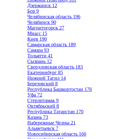
Дзержинск
12
Бор
9
Челябинская область
196
Челябинск
90
Магнитогорск
27
Миасс
15
Киев
190
Самарская область
189
Самара
93
Тольятти
41
Сызрань
12
Свердловская область
183
Екатеринбург
85
Нижний Тагил
14
Березовский
8
Республика Башкортостан
176
Уфа
72
Стерлитамак
9
Октябрьский
8
Республика Татарстан
170
Казань
73
Набережные Челны
21
Альметьевск
7
Новосибирская область
160