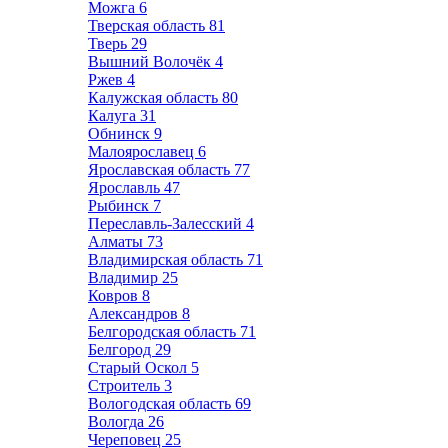
Можга
6
Тверская область
81
Тверь
29
Вышний Волочёк
4
Ржев
4
Калужская область
80
Калуга
31
Обнинск
9
Малоярославец
6
Ярославская область
77
Ярославль
47
Рыбинск
7
Переславль-Залесский
4
Алматы
73
Владимирская область
71
Владимир
25
Ковров
8
Александров
8
Белгородская область
71
Белгород
29
Старый Оскол
5
Строитель
3
Вологодская область
69
Вологда
26
Череповец
25