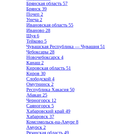
Брянская область
57
Брянск
39
Почеп
2
Унеча
2
Ивановская область
55
Иваново
28
Шуя
6
Тейково
5
Чувашская Республика — Чувашия
51
Чебоксары
28
Новочебоксарск
4
Канаш
2
Кировская область
51
Киров
30
Слободской
4
Омутнинск
2
Республика Хакасия
50
Абакан
25
Черногорск
12
Саяногорск
5
Хабаровский край
49
Хабаровск
37
Комсомольск-на-Амуре
8
Амурск
2
Рязанская область
49