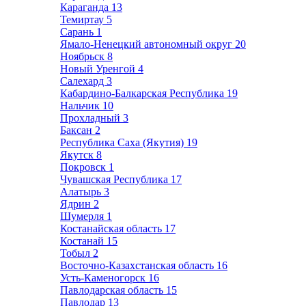
Караганда
13
Темиртау
5
Сарань
1
Ямало-Ненецкий автономный округ
20
Ноябрьск
8
Новый Уренгой
4
Салехард
3
Кабардино-Балкарская Республика
19
Нальчик
10
Прохладный
3
Баксан
2
Республика Саха (Якутия)
19
Якутск
8
Покровск
1
Чувашская Республика
17
Алатырь
3
Ядрин
2
Шумерля
1
Костанайская область
17
Костанай
15
Тобыл
2
Восточно-Казахстанская область
16
Усть-Каменогорск
16
Павлодарская область
15
Павлодар
13