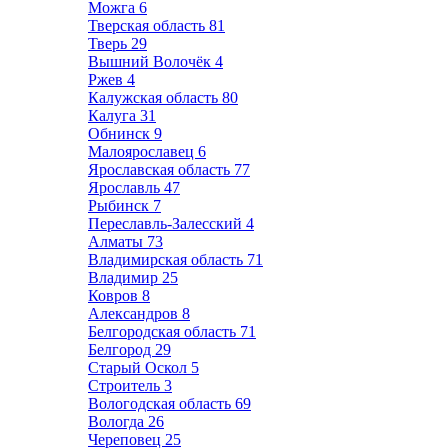
Можга
6
Тверская область
81
Тверь
29
Вышний Волочёк
4
Ржев
4
Калужская область
80
Калуга
31
Обнинск
9
Малоярославец
6
Ярославская область
77
Ярославль
47
Рыбинск
7
Переславль-Залесский
4
Алматы
73
Владимирская область
71
Владимир
25
Ковров
8
Александров
8
Белгородская область
71
Белгород
29
Старый Оскол
5
Строитель
3
Вологодская область
69
Вологда
26
Череповец
25