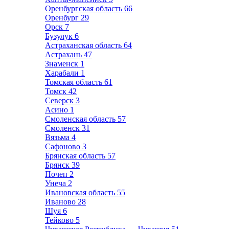
Оренбургская область
66
Оренбург
29
Орск
7
Бузулук
6
Астраханская область
64
Астрахань
47
Знаменск
1
Харабали
1
Томская область
61
Томск
42
Северск
3
Асино
1
Смоленская область
57
Смоленск
31
Вязьма
4
Сафоново
3
Брянская область
57
Брянск
39
Почеп
2
Унеча
2
Ивановская область
55
Иваново
28
Шуя
6
Тейково
5