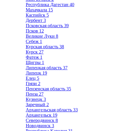
Республика Дагестан
40
Махачкала
15
Каспийск
5
Дербент
3
Псковская область
39
Псков
12
Великие Луки
8
Себеж
1
Курская область
38
Курск
27
Фатеж
1
Щигры
1
Липецкая область
37
Липецк
19
Елец
5
Грязи
2
Пензенская область
35
Пенза
27
Кузнецк
3
Заречный
2
Архангельская область
33
Архангельск
19
Северодвинск
8
Новодвинск
3
Республика Карелия
31