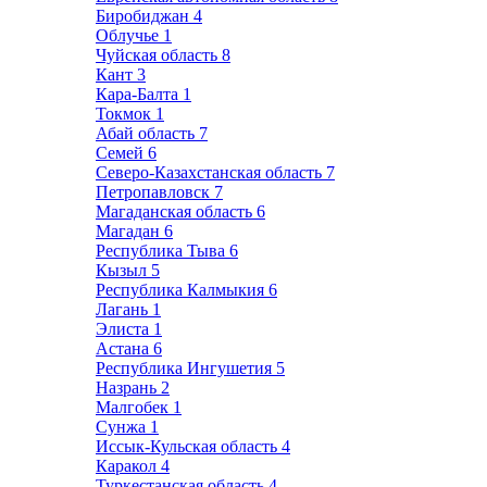
Биробиджан
4
Облучье
1
Чуйская область
8
Кант
3
Кара-Балта
1
Токмок
1
Абай область
7
Семей
6
Северо-Казахстанская область
7
Петропавловск
7
Магаданская область
6
Магадан
6
Республика Тыва
6
Кызыл
5
Республика Калмыкия
6
Лагань
1
Элиста
1
Астана
6
Республика Ингушетия
5
Назрань
2
Малгобек
1
Сунжа
1
Иссык-Кульская область
4
Каракол
4
Туркестанская область
4