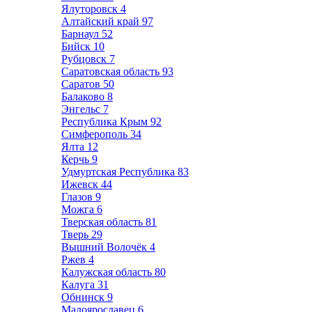
Ялуторовск
4
Алтайский край
97
Барнаул
52
Бийск
10
Рубцовск
7
Саратовская область
93
Саратов
50
Балаково
8
Энгельс
7
Республика Крым
92
Симферополь
34
Ялта
12
Керчь
9
Удмуртская Республика
83
Ижевск
44
Глазов
9
Можга
6
Тверская область
81
Тверь
29
Вышний Волочёк
4
Ржев
4
Калужская область
80
Калуга
31
Обнинск
9
Малоярославец
6