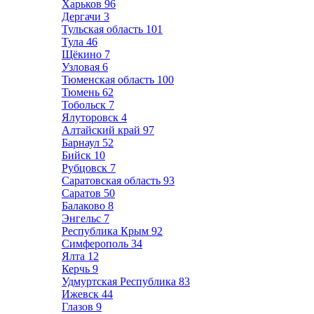
Харьков
96
Дергачи
3
Тульская область
101
Тула
46
Щёкино
7
Узловая
6
Тюменская область
100
Тюмень
62
Тобольск
7
Ялуторовск
4
Алтайский край
97
Барнаул
52
Бийск
10
Рубцовск
7
Саратовская область
93
Саратов
50
Балаково
8
Энгельс
7
Республика Крым
92
Симферополь
34
Ялта
12
Керчь
9
Удмуртская Республика
83
Ижевск
44
Глазов
9