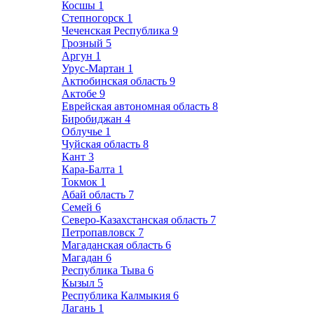
Косшы
1
Степногорск
1
Чеченская Республика
9
Грозный
5
Аргун
1
Урус-Мартан
1
Актюбинская область
9
Актобе
9
Еврейская автономная область
8
Биробиджан
4
Облучье
1
Чуйская область
8
Кант
3
Кара-Балта
1
Токмок
1
Абай область
7
Семей
6
Северо-Казахстанская область
7
Петропавловск
7
Магаданская область
6
Магадан
6
Республика Тыва
6
Кызыл
5
Республика Калмыкия
6
Лагань
1