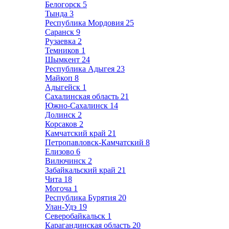
Белогорск
5
Тында
3
Республика Мордовия
25
Саранск
9
Рузаевка
2
Темников
1
Шымкент
24
Республика Адыгея
23
Майкоп
8
Адыгейск
1
Сахалинская область
21
Южно-Сахалинск
14
Долинск
2
Корсаков
2
Камчатский край
21
Петропавловск-Камчатский
8
Елизово
6
Вилючинск
2
Забайкальский край
21
Чита
18
Могоча
1
Республика Бурятия
20
Улан-Удэ
19
Северобайкальск
1
Карагандинская область
20