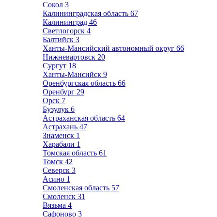
Сокол
3
Калининградская область
67
Калининград
46
Светлогорск
4
Балтийск
3
Ханты-Мансийский автономный округ
66
Нижневартовск
20
Сургут
18
Ханты-Мансийск
9
Оренбургская область
66
Оренбург
29
Орск
7
Бузулук
6
Астраханская область
64
Астрахань
47
Знаменск
1
Харабали
1
Томская область
61
Томск
42
Северск
3
Асино
1
Смоленская область
57
Смоленск
31
Вязьма
4
Сафоново
3