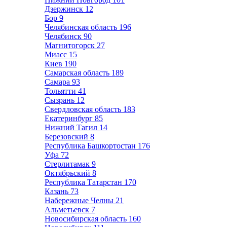
Дзержинск
12
Бор
9
Челябинская область
196
Челябинск
90
Магнитогорск
27
Миасс
15
Киев
190
Самарская область
189
Самара
93
Тольятти
41
Сызрань
12
Свердловская область
183
Екатеринбург
85
Нижний Тагил
14
Березовский
8
Республика Башкортостан
176
Уфа
72
Стерлитамак
9
Октябрьский
8
Республика Татарстан
170
Казань
73
Набережные Челны
21
Альметьевск
7
Новосибирская область
160