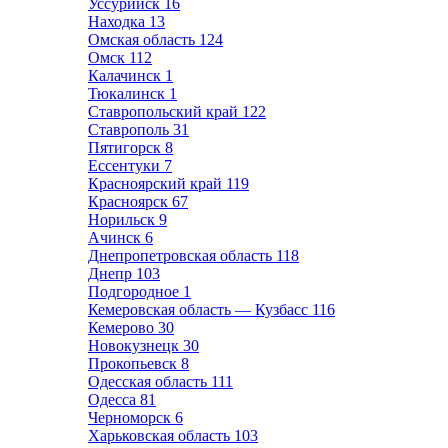
Уссурийск
16
Находка
13
Омская область
124
Омск
112
Калачинск
1
Тюкалинск
1
Ставропольский край
122
Ставрополь
31
Пятигорск
8
Ессентуки
7
Красноярский край
119
Красноярск
67
Норильск
9
Ачинск
6
Днепропетровская область
118
Днепр
103
Подгородное
1
Кемеровская область — Кузбасс
116
Кемерово
30
Новокузнецк
30
Прокопьевск
8
Одесская область
111
Одесса
81
Черноморск
6
Харьковская область
103