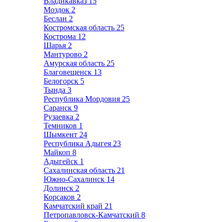
Владикавказ
15
Моздок
2
Беслан
2
Костромская область
25
Кострома
12
Шарья
2
Мантурово
2
Амурская область
25
Благовещенск
13
Белогорск
5
Тында
3
Республика Мордовия
25
Саранск
9
Рузаевка
2
Темников
1
Шымкент
24
Республика Адыгея
23
Майкоп
8
Адыгейск
1
Сахалинская область
21
Южно-Сахалинск
14
Долинск
2
Корсаков
2
Камчатский край
21
Петропавловск-Камчатский
8