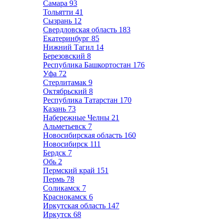
Самара
93
Тольятти
41
Сызрань
12
Свердловская область
183
Екатеринбург
85
Нижний Тагил
14
Березовский
8
Республика Башкортостан
176
Уфа
72
Стерлитамак
9
Октябрьский
8
Республика Татарстан
170
Казань
73
Набережные Челны
21
Альметьевск
7
Новосибирская область
160
Новосибирск
111
Бердск
7
Обь
2
Пермский край
151
Пермь
78
Соликамск
7
Краснокамск
6
Иркутская область
147
Иркутск
68