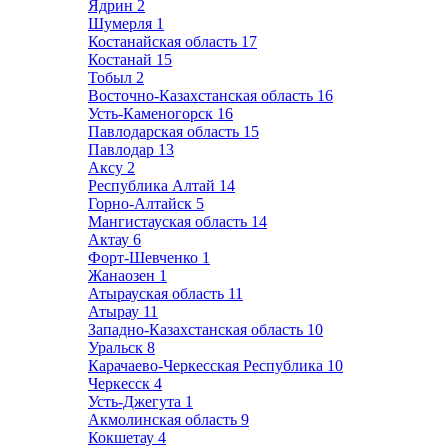
Ядрин
2
Шумерля
1
Костанайская область
17
Костанай
15
Тобыл
2
Восточно-Казахстанская область
16
Усть-Каменогорск
16
Павлодарская область
15
Павлодар
13
Аксу
2
Республика Алтай
14
Горно-Алтайск
5
Мангистауская область
14
Актау
6
Форт-Шевченко
1
Жанаозен
1
Атырауская область
11
Атырау
11
Западно-Казахстанская область
10
Уральск
8
Карачаево-Черкесская Республика
10
Черкесск
4
Усть-Джегута
1
Акмолинская область
9
Кокшетау
4