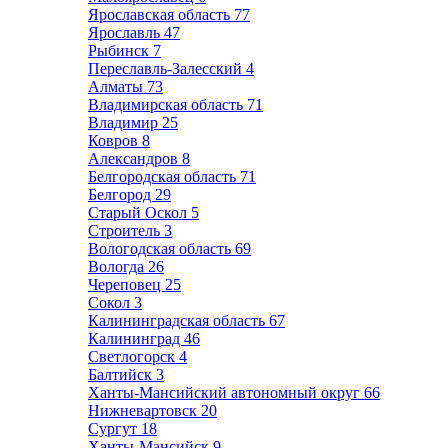
Ярославская область
77
Ярославль
47
Рыбинск
7
Переславль-Залесский
4
Алматы
73
Владимирская область
71
Владимир
25
Ковров
8
Александров
8
Белгородская область
71
Белгород
29
Старый Оскол
5
Строитель
3
Вологодская область
69
Вологда
26
Череповец
25
Сокол
3
Калининградская область
67
Калининград
46
Светлогорск
4
Балтийск
3
Ханты-Мансийский автономный округ
66
Нижневартовск
20
Сургут
18
Ханты-Мансийск
9