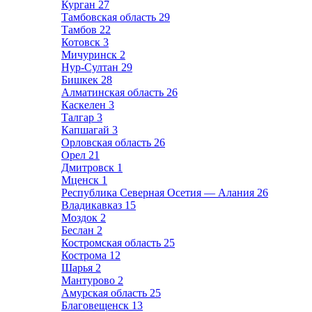
Курган
27
Тамбовская область
29
Тамбов
22
Котовск
3
Мичуринск
2
Нур-Султан
29
Бишкек
28
Алматинская область
26
Каскелен
3
Талгар
3
Капшагай
3
Орловская область
26
Орел
21
Дмитровск
1
Мценск
1
Республика Северная Осетия — Алания
26
Владикавказ
15
Моздок
2
Беслан
2
Костромская область
25
Кострома
12
Шарья
2
Мантурово
2
Амурская область
25
Благовещенск
13