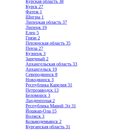
Курская область
38
Курск
27
Фатеж
1
Щигры
1
Липецкая область
37
Липецк
19
Елец
5
Грязи
2
Пензенская область
35
Пенза
27
Кузнецк
3
Заречный
2
Архангельская область
33
Архангельск
19
Северодвинск
8
Новодвинск
3
Республика Карелия
31
Петрозаводск
13
Беломорск
3
Лахденпохья
2
Республика Марий Эл
31
Йошкар-Ола
15
Волжск
3
Козьмодемьянск
2
Курганская область
31