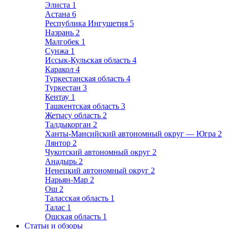
Элиста
1
Астана
6
Республика Ингушетия
5
Назрань
2
Малгобек
1
Сунжа
1
Иссык-Кульская область
4
Каракол
4
Туркестанская область
4
Туркестан
3
Кентау
1
Ташкентская область
3
Жетысу область
2
Талдыкорган
2
Ханты-Мансийский автономный округ — Югра
2
Лянтор
2
Чукотский автономный округ
2
Анадырь
2
Ненецкий автономный округ
2
Нарьян-Мар
2
Ош
2
Таласская область
1
Талас
1
Ошская область
1
Статьи и обзоры