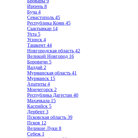
Бровары
9
Ирпень
8
Буча
4
Севастополь
45
Республика Коми
45
Сыктывкар
14
Ухта
5
Усинск
4
Ташкент
44
Новгородская область
42
Великий Новгород
16
Боровичи
5
Валдай
2
Мурманская область
41
Мурманск
15
Апатиты
4
Мончегорск
2
Республика Дагестан
40
Махачкала
15
Каспийск
5
Дербент
3
Псковская область
39
Псков
12
Великие Луки
8
Себеж
1