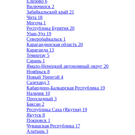
Елизово
6
Вилючинск
2
Забайкальский край
21
Чита
18
Могоча
1
Республика Бурятия
20
Улан-Удэ
19
Северобайкальск
1
Карагандинская область
20
Караганда
13
Темиртау
5
Сарань
1
Ямало-Ненецкий автономный округ
20
Ноябрьск
8
Новый Уренгой
4
Салехард
3
Кабардино-Балкарская Республика
19
Нальчик
10
Прохладный
3
Баксан
2
Республика Саха (Якутия)
19
Якутск
8
Покровск
1
Чувашская Республика
17
Алатырь
3