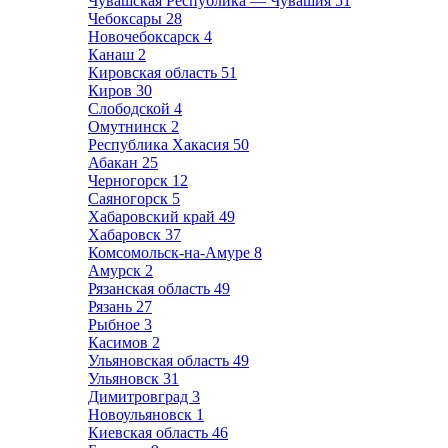
Чувашская Республика — Чувашия
51
Чебоксары
28
Новочебоксарск
4
Канаш
2
Кировская область
51
Киров
30
Слободской
4
Омутнинск
2
Республика Хакасия
50
Абакан
25
Черногорск
12
Саяногорск
5
Хабаровский край
49
Хабаровск
37
Комсомольск-на-Амуре
8
Амурск
2
Рязанская область
49
Рязань
27
Рыбное
3
Касимов
2
Ульяновская область
49
Ульяновск
31
Димитровград
3
Новоульяновск
1
Киевская область
46