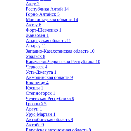
Аксу
2
Республика Алтай
14
Горно-Алтайск
5
Мангистауская область
14
Актау
6
Форт-Шевченко
1
Жанаозен
1
Атырауская область
11
Атырау
11
Западно-Казахстанская область
10
Уральск
8
Карачаево-Черкесская Республика
10
Черкесск
4
Усть-Джегута
1
Акмолинская область
9
Кокшетау
4
Косшы
1
Степногорск
1
Чеченская Республика
9
Грозный
5
Аргун
1
Урус-Мартан
1
Актюбинская область
9
Актобе
9
Еврейская автономная область
8