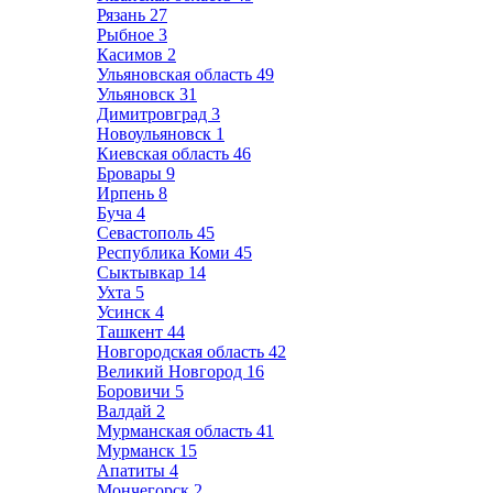
Рязань
27
Рыбное
3
Касимов
2
Ульяновская область
49
Ульяновск
31
Димитровград
3
Новоульяновск
1
Киевская область
46
Бровары
9
Ирпень
8
Буча
4
Севастополь
45
Республика Коми
45
Сыктывкар
14
Ухта
5
Усинск
4
Ташкент
44
Новгородская область
42
Великий Новгород
16
Боровичи
5
Валдай
2
Мурманская область
41
Мурманск
15
Апатиты
4
Мончегорск
2