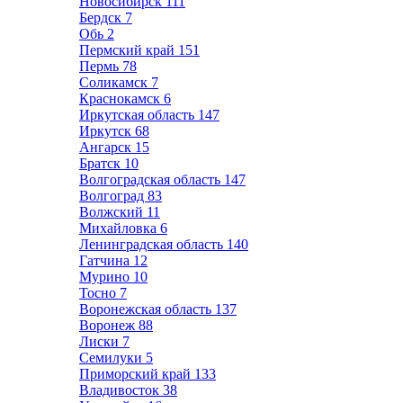
Новосибирск
111
Бердск
7
Обь
2
Пермский край
151
Пермь
78
Соликамск
7
Краснокамск
6
Иркутская область
147
Иркутск
68
Ангарск
15
Братск
10
Волгоградская область
147
Волгоград
83
Волжский
11
Михайловка
6
Ленинградская область
140
Гатчина
12
Мурино
10
Тосно
7
Воронежская область
137
Воронеж
88
Лиски
7
Семилуки
5
Приморский край
133
Владивосток
38