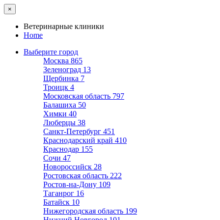
×
Ветеринарные клиники
Home
Выберите город
Москва
865
Зеленоград
13
Щербинка
7
Троицк
4
Московская область
797
Балашиха
50
Химки
40
Люберцы
38
Санкт-Петербург
451
Краснодарский край
410
Краснодар
155
Сочи
47
Новороссийск
28
Ростовская область
222
Ростов-на-Дону
109
Таганрог
16
Батайск
10
Нижегородская область
199
Нижний Новгород
101