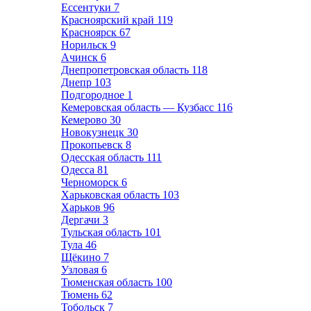
Ессентуки
7
Красноярский край
119
Красноярск
67
Норильск
9
Ачинск
6
Днепропетровская область
118
Днепр
103
Подгородное
1
Кемеровская область — Кузбасс
116
Кемерово
30
Новокузнецк
30
Прокопьевск
8
Одесская область
111
Одесса
81
Черноморск
6
Харьковская область
103
Харьков
96
Дергачи
3
Тульская область
101
Тула
46
Щёкино
7
Узловая
6
Тюменская область
100
Тюмень
62
Тобольск
7