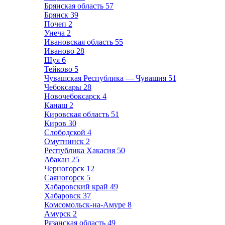
Брянская область
57
Брянск
39
Почеп
2
Унеча
2
Ивановская область
55
Иваново
28
Шуя
6
Тейково
5
Чувашская Республика — Чувашия
51
Чебоксары
28
Новочебоксарск
4
Канаш
2
Кировская область
51
Киров
30
Слободской
4
Омутнинск
2
Республика Хакасия
50
Абакан
25
Черногорск
12
Саяногорск
5
Хабаровский край
49
Хабаровск
37
Комсомольск-на-Амуре
8
Амурск
2
Рязанская область
49