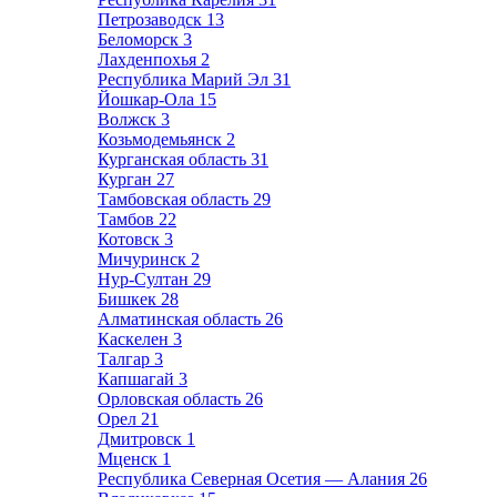
Петрозаводск
13
Беломорск
3
Лахденпохья
2
Республика Марий Эл
31
Йошкар-Ола
15
Волжск
3
Козьмодемьянск
2
Курганская область
31
Курган
27
Тамбовская область
29
Тамбов
22
Котовск
3
Мичуринск
2
Нур-Султан
29
Бишкек
28
Алматинская область
26
Каскелен
3
Талгар
3
Капшагай
3
Орловская область
26
Орел
21
Дмитровск
1
Мценск
1
Республика Северная Осетия — Алания
26