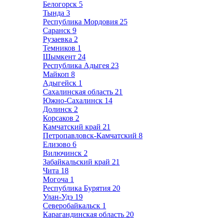
Белогорск
5
Тында
3
Республика Мордовия
25
Саранск
9
Рузаевка
2
Темников
1
Шымкент
24
Республика Адыгея
23
Майкоп
8
Адыгейск
1
Сахалинская область
21
Южно-Сахалинск
14
Долинск
2
Корсаков
2
Камчатский край
21
Петропавловск-Камчатский
8
Елизово
6
Вилючинск
2
Забайкальский край
21
Чита
18
Могоча
1
Республика Бурятия
20
Улан-Удэ
19
Северобайкальск
1
Карагандинская область
20