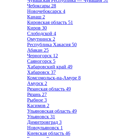
Чувашская Республика — Чувашия
51
Чебоксары
28
Новочебоксарск
4
Канаш
2
Кировская область
51
Киров
30
Слободской
4
Омутнинск
2
Республика Хакасия
50
Абакан
25
Черногорск
12
Саяногорск
5
Хабаровский край
49
Хабаровск
37
Комсомольск-на-Амуре
8
Амурск
2
Рязанская область
49
Рязань
27
Рыбное
3
Касимов
2
Ульяновская область
49
Ульяновск
31
Димитровград
3
Новоульяновск
1
Киевская область
46