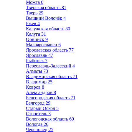
Можга
6
Тверская область
81
Тверь
29
Вышний Волочёк
4
Ржев
4
Калужская область
80
Калуга
31
Обнинск
9
Малоярославец
6
Ярославская область
77
Ярославль
47
Рыбинск
7
Переславль-Залесский
4
Алматы
73
Владимирская область
71
Владимир
25
Ковров
8
Александров
8
Белгородская область
71
Белгород
29
Старый Оскол
5
Строитель
3
Вологодская область
69
Вологда
26
Череповец
25