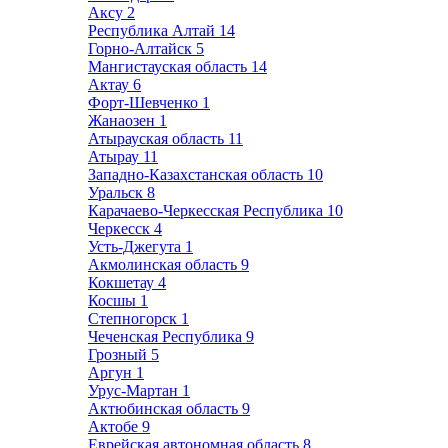
Аксу
2
Республика Алтай
14
Горно-Алтайск
5
Мангистауская область
14
Актау
6
Форт-Шевченко
1
Жанаозен
1
Атырауская область
11
Атырау
11
Западно-Казахстанская область
10
Уральск
8
Карачаево-Черкесская Республика
10
Черкесск
4
Усть-Джегута
1
Акмолинская область
9
Кокшетау
4
Косшы
1
Степногорск
1
Чеченская Республика
9
Грозный
5
Аргун
1
Урус-Мартан
1
Актюбинская область
9
Актобе
9
Еврейская автономная область
8