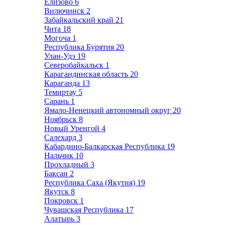
Елизово
6
Вилючинск
2
Забайкальский край
21
Чита
18
Могоча
1
Республика Бурятия
20
Улан-Удэ
19
Северобайкальск
1
Карагандинская область
20
Караганда
13
Темиртау
5
Сарань
1
Ямало-Ненецкий автономный округ
20
Ноябрьск
8
Новый Уренгой
4
Салехард
3
Кабардино-Балкарская Республика
19
Нальчик
10
Прохладный
3
Баксан
2
Республика Саха (Якутия)
19
Якутск
8
Покровск
1
Чувашская Республика
17
Алатырь
3