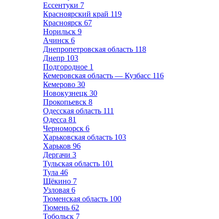
Ессентуки
7
Красноярский край
119
Красноярск
67
Норильск
9
Ачинск
6
Днепропетровская область
118
Днепр
103
Подгородное
1
Кемеровская область — Кузбасс
116
Кемерово
30
Новокузнецк
30
Прокопьевск
8
Одесская область
111
Одесса
81
Черноморск
6
Харьковская область
103
Харьков
96
Дергачи
3
Тульская область
101
Тула
46
Щёкино
7
Узловая
6
Тюменская область
100
Тюмень
62
Тобольск
7