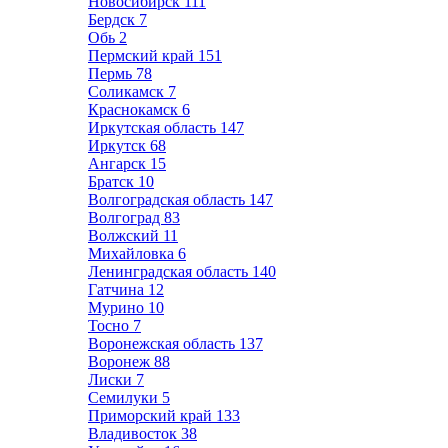
Новосибирск
111
Бердск
7
Обь
2
Пермский край
151
Пермь
78
Соликамск
7
Краснокамск
6
Иркутская область
147
Иркутск
68
Ангарск
15
Братск
10
Волгоградская область
147
Волгоград
83
Волжский
11
Михайловка
6
Ленинградская область
140
Гатчина
12
Мурино
10
Тосно
7
Воронежская область
137
Воронеж
88
Лиски
7
Семилуки
5
Приморский край
133
Владивосток
38