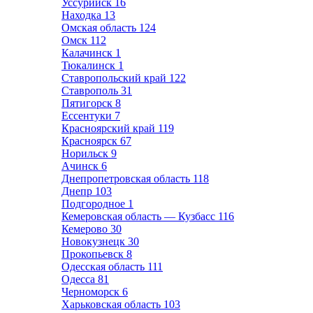
Уссурийск
16
Находка
13
Омская область
124
Омск
112
Калачинск
1
Тюкалинск
1
Ставропольский край
122
Ставрополь
31
Пятигорск
8
Ессентуки
7
Красноярский край
119
Красноярск
67
Норильск
9
Ачинск
6
Днепропетровская область
118
Днепр
103
Подгородное
1
Кемеровская область — Кузбасс
116
Кемерово
30
Новокузнецк
30
Прокопьевск
8
Одесская область
111
Одесса
81
Черноморск
6
Харьковская область
103