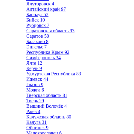
Ялуторовск
4
Алтайский край
97
Барнаул
52
Бийск
10
Рубцовск
7
Саратовская область
93
Саратов
50
Балаково
8
Энгельс
7
Республика Крым
92
Симферополь
34
Ялта
12
Керчь
9
Удмуртская Республика
83
Ижевск
44
Глазов
9
Можга
6
Тверская область
81
Тверь
29
Вышний Волочёк
4
Ржев
4
Калужская область
80
Калуга
31
Обнинск
9
Малоярославец
6