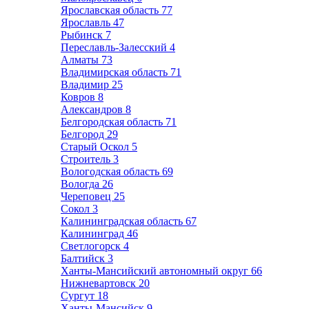
Ярославская область
77
Ярославль
47
Рыбинск
7
Переславль-Залесский
4
Алматы
73
Владимирская область
71
Владимир
25
Ковров
8
Александров
8
Белгородская область
71
Белгород
29
Старый Оскол
5
Строитель
3
Вологодская область
69
Вологда
26
Череповец
25
Сокол
3
Калининградская область
67
Калининград
46
Светлогорск
4
Балтийск
3
Ханты-Мансийский автономный округ
66
Нижневартовск
20
Сургут
18
Ханты-Мансийск
9