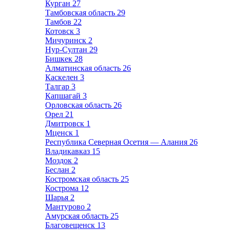
Курган
27
Тамбовская область
29
Тамбов
22
Котовск
3
Мичуринск
2
Нур-Султан
29
Бишкек
28
Алматинская область
26
Каскелен
3
Талгар
3
Капшагай
3
Орловская область
26
Орел
21
Дмитровск
1
Мценск
1
Республика Северная Осетия — Алания
26
Владикавказ
15
Моздок
2
Беслан
2
Костромская область
25
Кострома
12
Шарья
2
Мантурово
2
Амурская область
25
Благовещенск
13