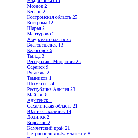
Владикавказ
15
Моздок
2
Беслан
2
Костромская область
25
Кострома
12
Шарья
2
Мантурово
2
Амурская область
25
Благовещенск
13
Белогорск
5
Тында
3
Республика Мордовия
25
Саранск
9
Рузаевка
2
Темников
1
Шымкент
24
Республика Адыгея
23
Майкоп
8
Адыгейск
1
Сахалинская область
21
Южно-Сахалинск
14
Долинск
2
Корсаков
2
Камчатский край
21
Петропавловск-Камчатский
8