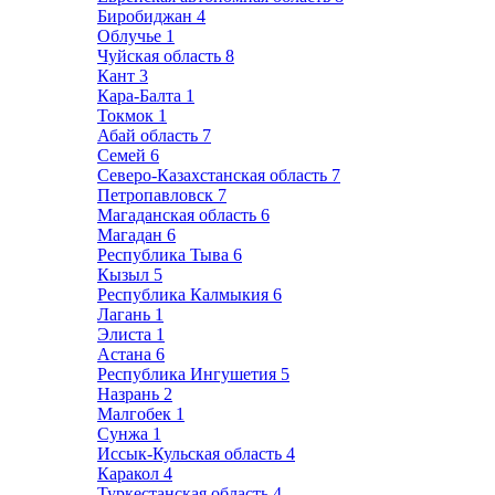
Биробиджан
4
Облучье
1
Чуйская область
8
Кант
3
Кара-Балта
1
Токмок
1
Абай область
7
Семей
6
Северо-Казахстанская область
7
Петропавловск
7
Магаданская область
6
Магадан
6
Республика Тыва
6
Кызыл
5
Республика Калмыкия
6
Лагань
1
Элиста
1
Астана
6
Республика Ингушетия
5
Назрань
2
Малгобек
1
Сунжа
1
Иссык-Кульская область
4
Каракол
4
Туркестанская область
4