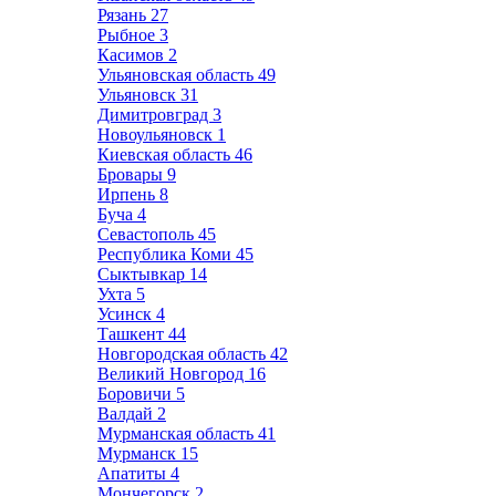
Рязань
27
Рыбное
3
Касимов
2
Ульяновская область
49
Ульяновск
31
Димитровград
3
Новоульяновск
1
Киевская область
46
Бровары
9
Ирпень
8
Буча
4
Севастополь
45
Республика Коми
45
Сыктывкар
14
Ухта
5
Усинск
4
Ташкент
44
Новгородская область
42
Великий Новгород
16
Боровичи
5
Валдай
2
Мурманская область
41
Мурманск
15
Апатиты
4
Мончегорск
2