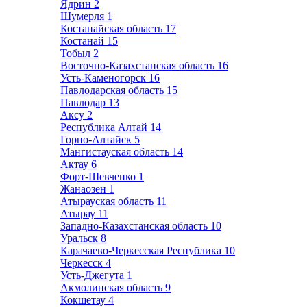
Ядрин
2
Шумерля
1
Костанайская область
17
Костанай
15
Тобыл
2
Восточно-Казахстанская область
16
Усть-Каменогорск
16
Павлодарская область
15
Павлодар
13
Аксу
2
Республика Алтай
14
Горно-Алтайск
5
Мангистауская область
14
Актау
6
Форт-Шевченко
1
Жанаозен
1
Атырауская область
11
Атырау
11
Западно-Казахстанская область
10
Уральск
8
Карачаево-Черкесская Республика
10
Черкесск
4
Усть-Джегута
1
Акмолинская область
9
Кокшетау
4