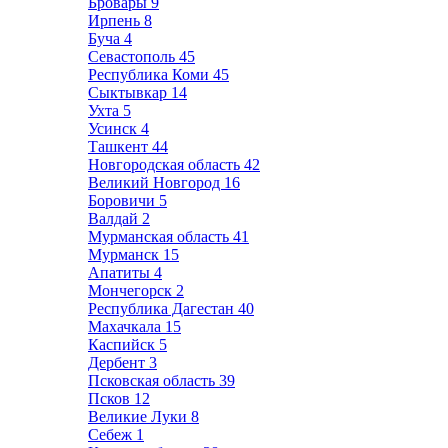
Бровары
9
Ирпень
8
Буча
4
Севастополь
45
Республика Коми
45
Сыктывкар
14
Ухта
5
Усинск
4
Ташкент
44
Новгородская область
42
Великий Новгород
16
Боровичи
5
Валдай
2
Мурманская область
41
Мурманск
15
Апатиты
4
Мончегорск
2
Республика Дагестан
40
Махачкала
15
Каспийск
5
Дербент
3
Псковская область
39
Псков
12
Великие Луки
8
Себеж
1