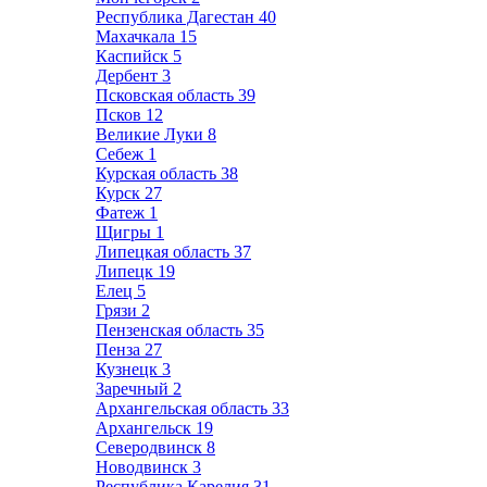
Республика Дагестан
40
Махачкала
15
Каспийск
5
Дербент
3
Псковская область
39
Псков
12
Великие Луки
8
Себеж
1
Курская область
38
Курск
27
Фатеж
1
Щигры
1
Липецкая область
37
Липецк
19
Елец
5
Грязи
2
Пензенская область
35
Пенза
27
Кузнецк
3
Заречный
2
Архангельская область
33
Архангельск
19
Северодвинск
8
Новодвинск
3
Республика Карелия
31