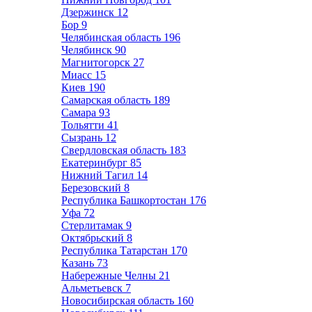
Дзержинск
12
Бор
9
Челябинская область
196
Челябинск
90
Магнитогорск
27
Миасс
15
Киев
190
Самарская область
189
Самара
93
Тольятти
41
Сызрань
12
Свердловская область
183
Екатеринбург
85
Нижний Тагил
14
Березовский
8
Республика Башкортостан
176
Уфа
72
Стерлитамак
9
Октябрьский
8
Республика Татарстан
170
Казань
73
Набережные Челны
21
Альметьевск
7
Новосибирская область
160