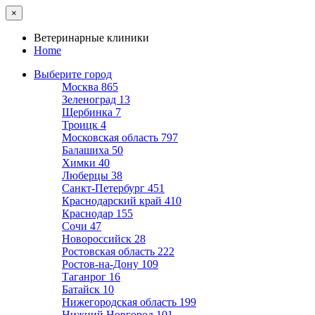
×
Ветеринарные клиники
Home
Выберите город
Москва
865
Зеленоград
13
Щербинка
7
Троицк
4
Московская область
797
Балашиха
50
Химки
40
Люберцы
38
Санкт-Петербург
451
Краснодарский край
410
Краснодар
155
Сочи
47
Новороссийск
28
Ростовская область
222
Ростов-на-Дону
109
Таганрог
16
Батайск
10
Нижегородская область
199
Нижний Новгород
101