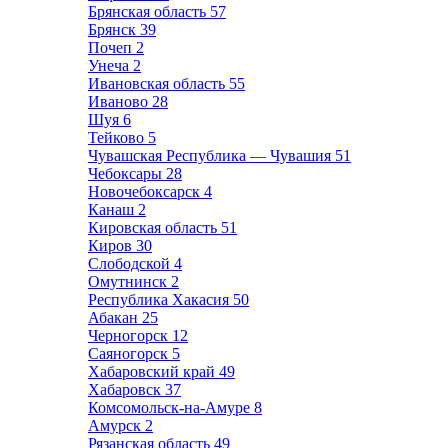
Брянская область
57
Брянск
39
Почеп
2
Унеча
2
Ивановская область
55
Иваново
28
Шуя
6
Тейково
5
Чувашская Республика — Чувашия
51
Чебоксары
28
Новочебоксарск
4
Канаш
2
Кировская область
51
Киров
30
Слободской
4
Омутнинск
2
Республика Хакасия
50
Абакан
25
Черногорск
12
Саяногорск
5
Хабаровский край
49
Хабаровск
37
Комсомольск-на-Амуре
8
Амурск
2
Рязанская область
49