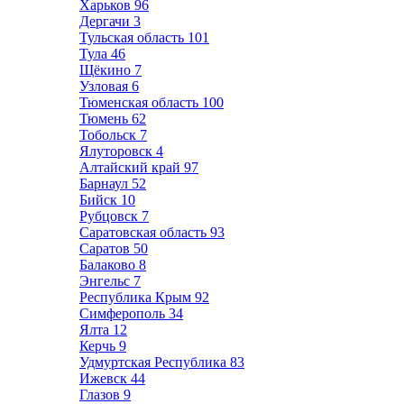
Харьков
96
Дергачи
3
Тульская область
101
Тула
46
Щёкино
7
Узловая
6
Тюменская область
100
Тюмень
62
Тобольск
7
Ялуторовск
4
Алтайский край
97
Барнаул
52
Бийск
10
Рубцовск
7
Саратовская область
93
Саратов
50
Балаково
8
Энгельс
7
Республика Крым
92
Симферополь
34
Ялта
12
Керчь
9
Удмуртская Республика
83
Ижевск
44
Глазов
9