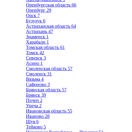
Оренбургская область
66
Оренбург
29
Орск
7
Бузулук
6
Астраханская область
64
Астрахань
47
Знаменск
1
Харабали
1
Томская область
61
Томск
42
Северск
3
Асино
1
Смоленская область
57
Смоленск
31
Вязьма
4
Сафоново
3
Брянская область
57
Брянск
39
Почеп
2
Унеча
2
Ивановская область
55
Иваново
28
Шуя
6
Тейково
5