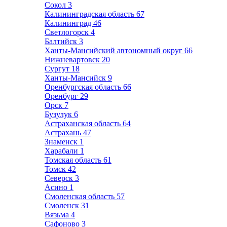
Сокол
3
Калининградская область
67
Калининград
46
Светлогорск
4
Балтийск
3
Ханты-Мансийский автономный округ
66
Нижневартовск
20
Сургут
18
Ханты-Мансийск
9
Оренбургская область
66
Оренбург
29
Орск
7
Бузулук
6
Астраханская область
64
Астрахань
47
Знаменск
1
Харабали
1
Томская область
61
Томск
42
Северск
3
Асино
1
Смоленская область
57
Смоленск
31
Вязьма
4
Сафоново
3