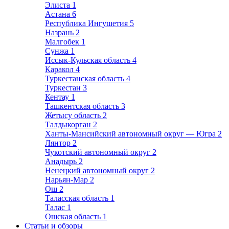
Элиста
1
Астана
6
Республика Ингушетия
5
Назрань
2
Малгобек
1
Сунжа
1
Иссык-Кульская область
4
Каракол
4
Туркестанская область
4
Туркестан
3
Кентау
1
Ташкентская область
3
Жетысу область
2
Талдыкорган
2
Ханты-Мансийский автономный округ — Югра
2
Лянтор
2
Чукотский автономный округ
2
Анадырь
2
Ненецкий автономный округ
2
Нарьян-Мар
2
Ош
2
Таласская область
1
Талас
1
Ошская область
1
Статьи и обзоры