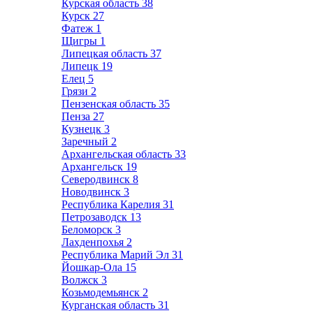
Курская область
38
Курск
27
Фатеж
1
Щигры
1
Липецкая область
37
Липецк
19
Елец
5
Грязи
2
Пензенская область
35
Пенза
27
Кузнецк
3
Заречный
2
Архангельская область
33
Архангельск
19
Северодвинск
8
Новодвинск
3
Республика Карелия
31
Петрозаводск
13
Беломорск
3
Лахденпохья
2
Республика Марий Эл
31
Йошкар-Ола
15
Волжск
3
Козьмодемьянск
2
Курганская область
31