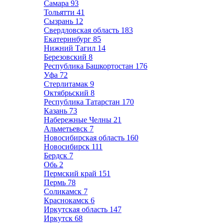
Самара
93
Тольятти
41
Сызрань
12
Свердловская область
183
Екатеринбург
85
Нижний Тагил
14
Березовский
8
Республика Башкортостан
176
Уфа
72
Стерлитамак
9
Октябрьский
8
Республика Татарстан
170
Казань
73
Набережные Челны
21
Альметьевск
7
Новосибирская область
160
Новосибирск
111
Бердск
7
Обь
2
Пермский край
151
Пермь
78
Соликамск
7
Краснокамск
6
Иркутская область
147
Иркутск
68