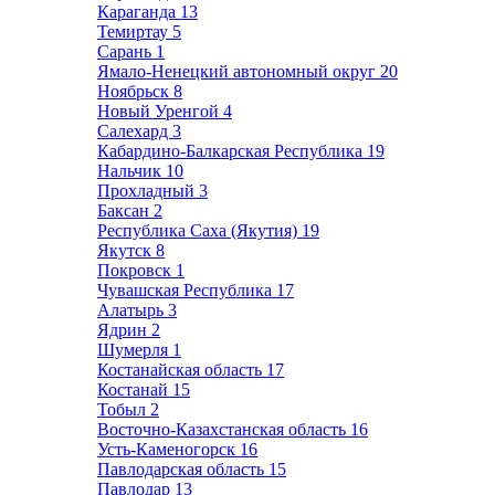
Караганда
13
Темиртау
5
Сарань
1
Ямало-Ненецкий автономный округ
20
Ноябрьск
8
Новый Уренгой
4
Салехард
3
Кабардино-Балкарская Республика
19
Нальчик
10
Прохладный
3
Баксан
2
Республика Саха (Якутия)
19
Якутск
8
Покровск
1
Чувашская Республика
17
Алатырь
3
Ядрин
2
Шумерля
1
Костанайская область
17
Костанай
15
Тобыл
2
Восточно-Казахстанская область
16
Усть-Каменогорск
16
Павлодарская область
15
Павлодар
13