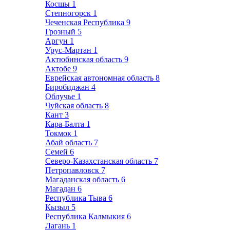
Косшы
1
Степногорск
1
Чеченская Республика
9
Грозный
5
Аргун
1
Урус-Мартан
1
Актюбинская область
9
Актобе
9
Еврейская автономная область
8
Биробиджан
4
Облучье
1
Чуйская область
8
Кант
3
Кара-Балта
1
Токмок
1
Абай область
7
Семей
6
Северо-Казахстанская область
7
Петропавловск
7
Магаданская область
6
Магадан
6
Республика Тыва
6
Кызыл
5
Республика Калмыкия
6
Лагань
1