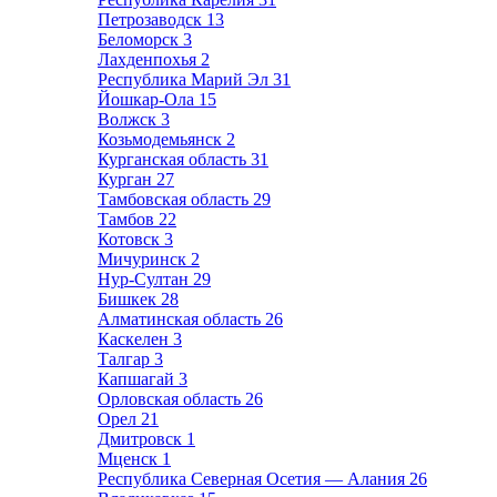
Петрозаводск
13
Беломорск
3
Лахденпохья
2
Республика Марий Эл
31
Йошкар-Ола
15
Волжск
3
Козьмодемьянск
2
Курганская область
31
Курган
27
Тамбовская область
29
Тамбов
22
Котовск
3
Мичуринск
2
Нур-Султан
29
Бишкек
28
Алматинская область
26
Каскелен
3
Талгар
3
Капшагай
3
Орловская область
26
Орел
21
Дмитровск
1
Мценск
1
Республика Северная Осетия — Алания
26