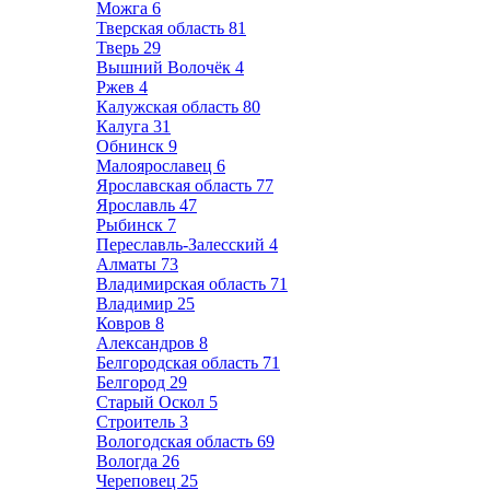
Можга
6
Тверская область
81
Тверь
29
Вышний Волочёк
4
Ржев
4
Калужская область
80
Калуга
31
Обнинск
9
Малоярославец
6
Ярославская область
77
Ярославль
47
Рыбинск
7
Переславль-Залесский
4
Алматы
73
Владимирская область
71
Владимир
25
Ковров
8
Александров
8
Белгородская область
71
Белгород
29
Старый Оскол
5
Строитель
3
Вологодская область
69
Вологда
26
Череповец
25