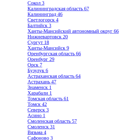
Сокол
3
Калининградская область
67
Калининград
46
Светлогорск
4
Балтийск
3
Ханты-Мансийский автономный округ
66
Нижневартовск
20
Сургут
18
Ханты-Мансийск
9
Оренбургская область
66
Оренбург
29
Орск
7
Бузулук
6
Астраханская область
64
Астрахань
47
Знаменск
1
Харабали
1
Томская область
61
Томск
42
Северск
3
Асино
1
Смоленская область
57
Смоленск
31
Вязьма
4
Сафоново
3