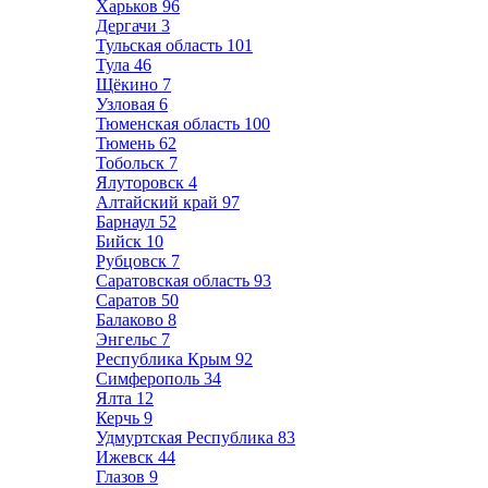
Харьков
96
Дергачи
3
Тульская область
101
Тула
46
Щёкино
7
Узловая
6
Тюменская область
100
Тюмень
62
Тобольск
7
Ялуторовск
4
Алтайский край
97
Барнаул
52
Бийск
10
Рубцовск
7
Саратовская область
93
Саратов
50
Балаково
8
Энгельс
7
Республика Крым
92
Симферополь
34
Ялта
12
Керчь
9
Удмуртская Республика
83
Ижевск
44
Глазов
9