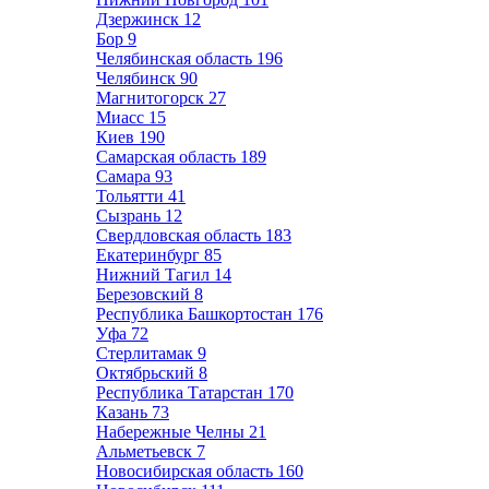
Дзержинск
12
Бор
9
Челябинская область
196
Челябинск
90
Магнитогорск
27
Миасс
15
Киев
190
Самарская область
189
Самара
93
Тольятти
41
Сызрань
12
Свердловская область
183
Екатеринбург
85
Нижний Тагил
14
Березовский
8
Республика Башкортостан
176
Уфа
72
Стерлитамак
9
Октябрьский
8
Республика Татарстан
170
Казань
73
Набережные Челны
21
Альметьевск
7
Новосибирская область
160