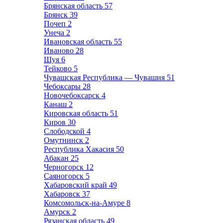
Брянская область
57
Брянск
39
Почеп
2
Унеча
2
Ивановская область
55
Иваново
28
Шуя
6
Тейково
5
Чувашская Республика — Чувашия
51
Чебоксары
28
Новочебоксарск
4
Канаш
2
Кировская область
51
Киров
30
Слободской
4
Омутнинск
2
Республика Хакасия
50
Абакан
25
Черногорск
12
Саяногорск
5
Хабаровский край
49
Хабаровск
37
Комсомольск-на-Амуре
8
Амурск
2
Рязанская область
49