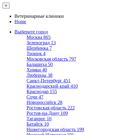
×
Ветеринарные клиники
Home
Выберите город
Москва
865
Зеленоград
13
Щербинка
7
Троицк
4
Московская область
797
Балашиха
50
Химки
40
Люберцы
38
Санкт-Петербург
451
Краснодарский край
410
Краснодар
155
Сочи
47
Новороссийск
28
Ростовская область
222
Ростов-на-Дону
109
Таганрог
16
Батайск
10
Нижегородская область
199
Нижний Новгород
101