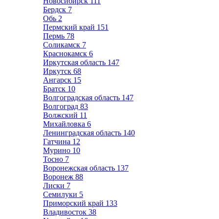
Новосибирск
111
Бердск
7
Обь
2
Пермский край
151
Пермь
78
Соликамск
7
Краснокамск
6
Иркутская область
147
Иркутск
68
Ангарск
15
Братск
10
Волгоградская область
147
Волгоград
83
Волжский
11
Михайловка
6
Ленинградская область
140
Гатчина
12
Мурино
10
Тосно
7
Воронежская область
137
Воронеж
88
Лиски
7
Семилуки
5
Приморский край
133
Владивосток
38