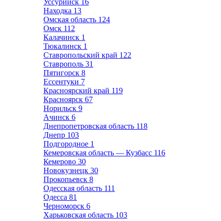
Уссурийск
16
Находка
13
Омская область
124
Омск
112
Калачинск
1
Тюкалинск
1
Ставропольский край
122
Ставрополь
31
Пятигорск
8
Ессентуки
7
Красноярский край
119
Красноярск
67
Норильск
9
Ачинск
6
Днепропетровская область
118
Днепр
103
Подгородное
1
Кемеровская область — Кузбасс
116
Кемерово
30
Новокузнецк
30
Прокопьевск
8
Одесская область
111
Одесса
81
Черноморск
6
Харьковская область
103