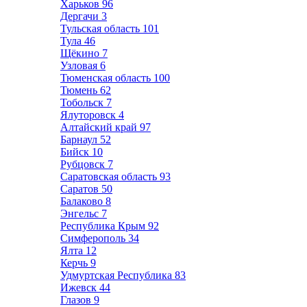
Харьков
96
Дергачи
3
Тульская область
101
Тула
46
Щёкино
7
Узловая
6
Тюменская область
100
Тюмень
62
Тобольск
7
Ялуторовск
4
Алтайский край
97
Барнаул
52
Бийск
10
Рубцовск
7
Саратовская область
93
Саратов
50
Балаково
8
Энгельс
7
Республика Крым
92
Симферополь
34
Ялта
12
Керчь
9
Удмуртская Республика
83
Ижевск
44
Глазов
9