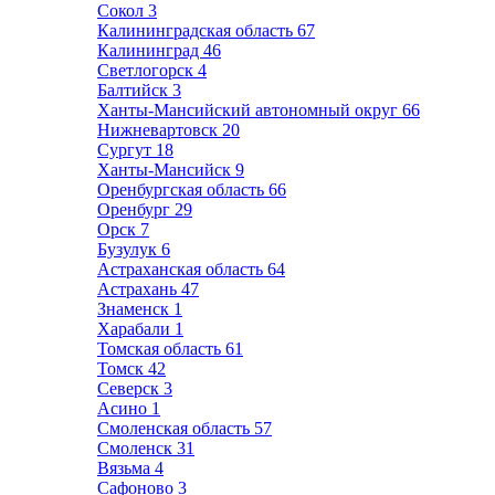
Сокол
3
Калининградская область
67
Калининград
46
Светлогорск
4
Балтийск
3
Ханты-Мансийский автономный округ
66
Нижневартовск
20
Сургут
18
Ханты-Мансийск
9
Оренбургская область
66
Оренбург
29
Орск
7
Бузулук
6
Астраханская область
64
Астрахань
47
Знаменск
1
Харабали
1
Томская область
61
Томск
42
Северск
3
Асино
1
Смоленская область
57
Смоленск
31
Вязьма
4
Сафоново
3