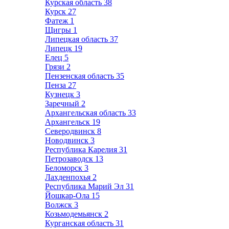
Курская область
38
Курск
27
Фатеж
1
Щигры
1
Липецкая область
37
Липецк
19
Елец
5
Грязи
2
Пензенская область
35
Пенза
27
Кузнецк
3
Заречный
2
Архангельская область
33
Архангельск
19
Северодвинск
8
Новодвинск
3
Республика Карелия
31
Петрозаводск
13
Беломорск
3
Лахденпохья
2
Республика Марий Эл
31
Йошкар-Ола
15
Волжск
3
Козьмодемьянск
2
Курганская область
31