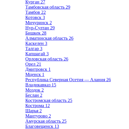
Курган
27
Тамбовская область
29
Тамбов
22
Котовск
3
Мичуринск
2
Нур-Султан
29
Бишкек
28
Алматинская область
26
Каскелен
3
Талгар
3
Капшагай
3
Орловская область
26
Орел
21
Дмитровск
1
Мценск
1
Республика Северная Осетия — Алания
26
Владикавказ
15
Моздок
2
Беслан
2
Костромская область
25
Кострома
12
Шарья
2
Мантурово
2
Амурская область
25
Благовещенск
13