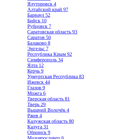
Ялуторовск
4
Алтайский край
97
Барнаул
52
Бийск
10
Рубцовск
7
Саратовская область
93
Саратов
50
Балаково
8
Энгельс
7
Республика Крым
92
Симферополь
34
Ялта
12
Керчь
9
Удмуртская Республика
83
Ижевск
44
Глазов
9
Можга
6
Тверская область
81
Тверь
29
Вышний Волочёк
4
Ржев
4
Калужская область
80
Калуга
31
Обнинск
9
Малоярославец
6