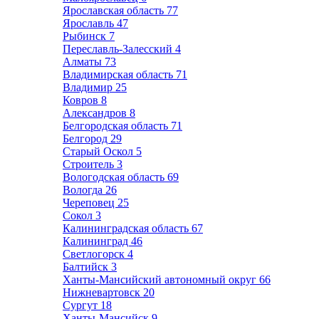
Ярославская область
77
Ярославль
47
Рыбинск
7
Переславль-Залесский
4
Алматы
73
Владимирская область
71
Владимир
25
Ковров
8
Александров
8
Белгородская область
71
Белгород
29
Старый Оскол
5
Строитель
3
Вологодская область
69
Вологда
26
Череповец
25
Сокол
3
Калининградская область
67
Калининград
46
Светлогорск
4
Балтийск
3
Ханты-Мансийский автономный округ
66
Нижневартовск
20
Сургут
18
Ханты-Мансийск
9