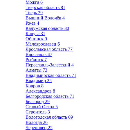
Можга
6
Тверская область
81
Тверь
29
Вышний Волочёк
4
Ржев
4
Калужская область
80
Калуга
31
Обнинск
9
Малоярославец
6
Ярославская область
77
Ярославль
47
Рыбинск
7
Переславль-Залесский
4
Алматы
73
Владимирская область
71
Владимир
25
Ковров
8
Александров
8
Белгородская область
71
Белгород
29
Старый Оскол
5
Строитель
3
Вологодская область
69
Вологда
26
Череповец
25