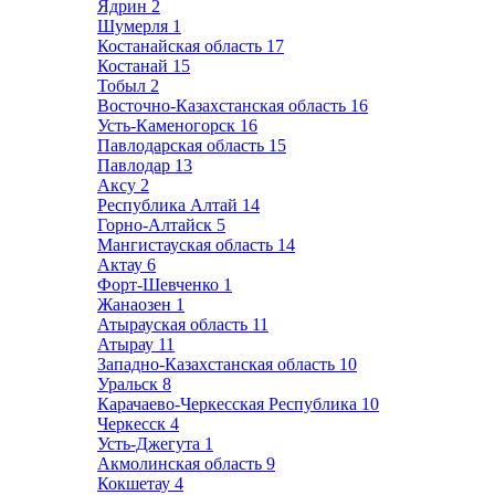
Ядрин
2
Шумерля
1
Костанайская область
17
Костанай
15
Тобыл
2
Восточно-Казахстанская область
16
Усть-Каменогорск
16
Павлодарская область
15
Павлодар
13
Аксу
2
Республика Алтай
14
Горно-Алтайск
5
Мангистауская область
14
Актау
6
Форт-Шевченко
1
Жанаозен
1
Атырауская область
11
Атырау
11
Западно-Казахстанская область
10
Уральск
8
Карачаево-Черкесская Республика
10
Черкесск
4
Усть-Джегута
1
Акмолинская область
9
Кокшетау
4