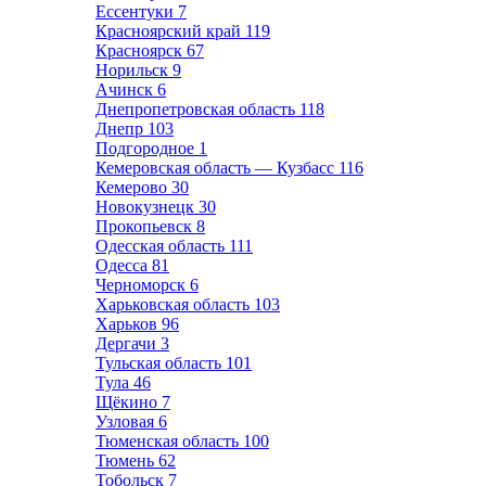
Ессентуки
7
Красноярский край
119
Красноярск
67
Норильск
9
Ачинск
6
Днепропетровская область
118
Днепр
103
Подгородное
1
Кемеровская область — Кузбасс
116
Кемерово
30
Новокузнецк
30
Прокопьевск
8
Одесская область
111
Одесса
81
Черноморск
6
Харьковская область
103
Харьков
96
Дергачи
3
Тульская область
101
Тула
46
Щёкино
7
Узловая
6
Тюменская область
100
Тюмень
62
Тобольск
7