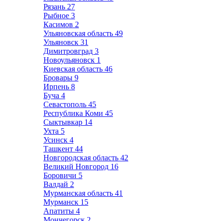
Рязань
27
Рыбное
3
Касимов
2
Ульяновская область
49
Ульяновск
31
Димитровград
3
Новоульяновск
1
Киевская область
46
Бровары
9
Ирпень
8
Буча
4
Севастополь
45
Республика Коми
45
Сыктывкар
14
Ухта
5
Усинск
4
Ташкент
44
Новгородская область
42
Великий Новгород
16
Боровичи
5
Валдай
2
Мурманская область
41
Мурманск
15
Апатиты
4
Мончегорск
2