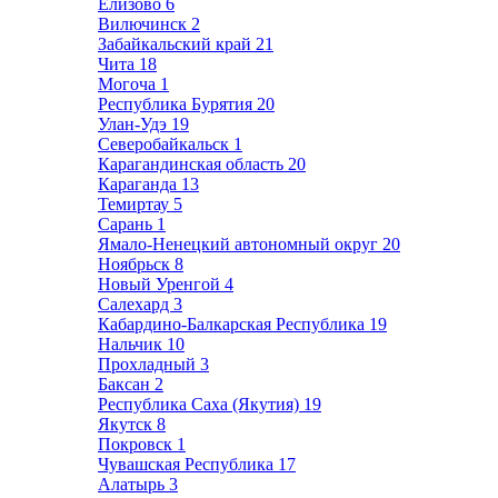
Елизово
6
Вилючинск
2
Забайкальский край
21
Чита
18
Могоча
1
Республика Бурятия
20
Улан-Удэ
19
Северобайкальск
1
Карагандинская область
20
Караганда
13
Темиртау
5
Сарань
1
Ямало-Ненецкий автономный округ
20
Ноябрьск
8
Новый Уренгой
4
Салехард
3
Кабардино-Балкарская Республика
19
Нальчик
10
Прохладный
3
Баксан
2
Республика Саха (Якутия)
19
Якутск
8
Покровск
1
Чувашская Республика
17
Алатырь
3