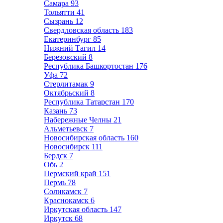
Самара
93
Тольятти
41
Сызрань
12
Свердловская область
183
Екатеринбург
85
Нижний Тагил
14
Березовский
8
Республика Башкортостан
176
Уфа
72
Стерлитамак
9
Октябрьский
8
Республика Татарстан
170
Казань
73
Набережные Челны
21
Альметьевск
7
Новосибирская область
160
Новосибирск
111
Бердск
7
Обь
2
Пермский край
151
Пермь
78
Соликамск
7
Краснокамск
6
Иркутская область
147
Иркутск
68