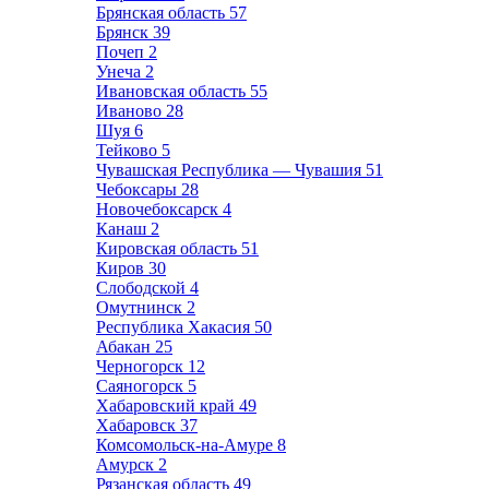
Брянская область
57
Брянск
39
Почеп
2
Унеча
2
Ивановская область
55
Иваново
28
Шуя
6
Тейково
5
Чувашская Республика — Чувашия
51
Чебоксары
28
Новочебоксарск
4
Канаш
2
Кировская область
51
Киров
30
Слободской
4
Омутнинск
2
Республика Хакасия
50
Абакан
25
Черногорск
12
Саяногорск
5
Хабаровский край
49
Хабаровск
37
Комсомольск-на-Амуре
8
Амурск
2
Рязанская область
49