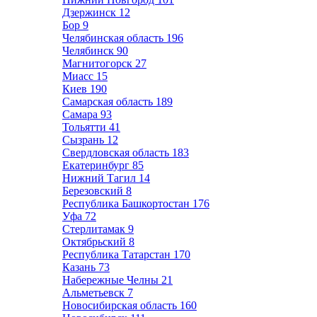
Дзержинск
12
Бор
9
Челябинская область
196
Челябинск
90
Магнитогорск
27
Миасс
15
Киев
190
Самарская область
189
Самара
93
Тольятти
41
Сызрань
12
Свердловская область
183
Екатеринбург
85
Нижний Тагил
14
Березовский
8
Республика Башкортостан
176
Уфа
72
Стерлитамак
9
Октябрьский
8
Республика Татарстан
170
Казань
73
Набережные Челны
21
Альметьевск
7
Новосибирская область
160