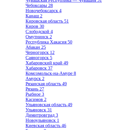
Чувашская Республика — Чувашия
51
Чебоксары
28
Новочебоксарск
4
Канаш
2
Кировская область
51
Киров
30
Слободской
4
Омутнинск
2
Республика Хакасия
50
Абакан
25
Черногорск
12
Саяногорск
5
Хабаровский край
49
Хабаровск
37
Комсомольск-на-Амуре
8
Амурск
2
Рязанская область
49
Рязань
27
Рыбное
3
Касимов
2
Ульяновская область
49
Ульяновск
31
Димитровград
3
Новоульяновск
1
Киевская область
46