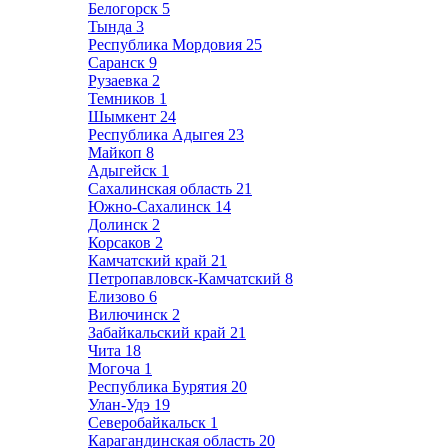
Белогорск
5
Тында
3
Республика Мордовия
25
Саранск
9
Рузаевка
2
Темников
1
Шымкент
24
Республика Адыгея
23
Майкоп
8
Адыгейск
1
Сахалинская область
21
Южно-Сахалинск
14
Долинск
2
Корсаков
2
Камчатский край
21
Петропавловск-Камчатский
8
Елизово
6
Вилючинск
2
Забайкальский край
21
Чита
18
Могоча
1
Республика Бурятия
20
Улан-Удэ
19
Северобайкальск
1
Карагандинская область
20