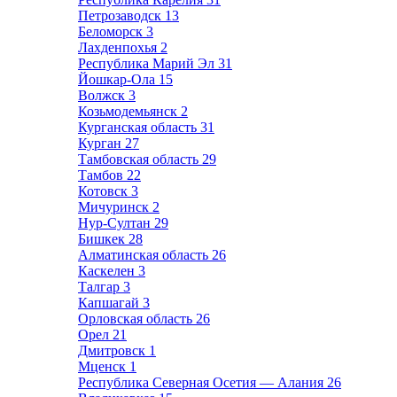
Петрозаводск
13
Беломорск
3
Лахденпохья
2
Республика Марий Эл
31
Йошкар-Ола
15
Волжск
3
Козьмодемьянск
2
Курганская область
31
Курган
27
Тамбовская область
29
Тамбов
22
Котовск
3
Мичуринск
2
Нур-Султан
29
Бишкек
28
Алматинская область
26
Каскелен
3
Талгар
3
Капшагай
3
Орловская область
26
Орел
21
Дмитровск
1
Мценск
1
Республика Северная Осетия — Алания
26