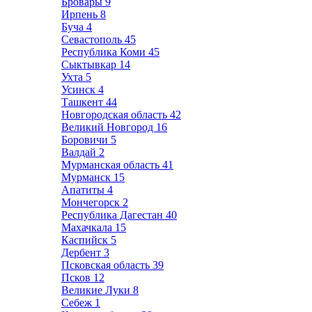
Бровары
9
Ирпень
8
Буча
4
Севастополь
45
Республика Коми
45
Сыктывкар
14
Ухта
5
Усинск
4
Ташкент
44
Новгородская область
42
Великий Новгород
16
Боровичи
5
Валдай
2
Мурманская область
41
Мурманск
15
Апатиты
4
Мончегорск
2
Республика Дагестан
40
Махачкала
15
Каспийск
5
Дербент
3
Псковская область
39
Псков
12
Великие Луки
8
Себеж
1