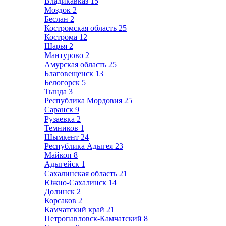
Владикавказ
15
Моздок
2
Беслан
2
Костромская область
25
Кострома
12
Шарья
2
Мантурово
2
Амурская область
25
Благовещенск
13
Белогорск
5
Тында
3
Республика Мордовия
25
Саранск
9
Рузаевка
2
Темников
1
Шымкент
24
Республика Адыгея
23
Майкоп
8
Адыгейск
1
Сахалинская область
21
Южно-Сахалинск
14
Долинск
2
Корсаков
2
Камчатский край
21
Петропавловск-Камчатский
8