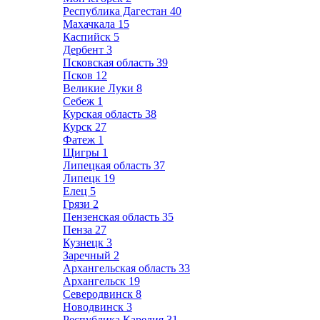
Республика Дагестан
40
Махачкала
15
Каспийск
5
Дербент
3
Псковская область
39
Псков
12
Великие Луки
8
Себеж
1
Курская область
38
Курск
27
Фатеж
1
Щигры
1
Липецкая область
37
Липецк
19
Елец
5
Грязи
2
Пензенская область
35
Пенза
27
Кузнецк
3
Заречный
2
Архангельская область
33
Архангельск
19
Северодвинск
8
Новодвинск
3
Республика Карелия
31