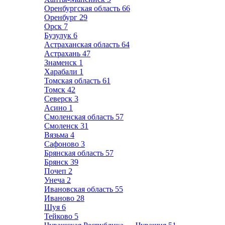
Оренбургская область
66
Оренбург
29
Орск
7
Бузулук
6
Астраханская область
64
Астрахань
47
Знаменск
1
Харабали
1
Томская область
61
Томск
42
Северск
3
Асино
1
Смоленская область
57
Смоленск
31
Вязьма
4
Сафоново
3
Брянская область
57
Брянск
39
Почеп
2
Унеча
2
Ивановская область
55
Иваново
28
Шуя
6
Тейково
5