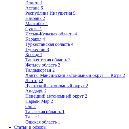
Элиста
1
Астана
6
Республика Ингушетия
5
Назрань
2
Малгобек
1
Сунжа
1
Иссык-Кульская область
4
Каракол
4
Туркестанская область
4
Туркестан
3
Кентау
1
Ташкентская область
3
Жетысу область
2
Талдыкорган
2
Ханты-Мансийский автономный округ — Югра
2
Лянтор
2
Чукотский автономный округ
2
Анадырь
2
Ненецкий автономный округ
2
Нарьян-Мар
2
Ош
2
Таласская область
1
Талас
1
Ошская область
1
Статьи и обзоры