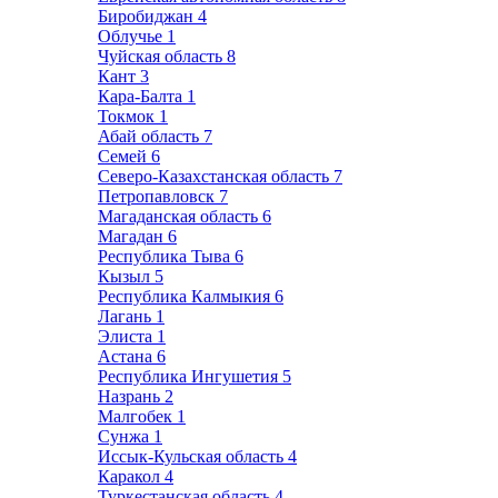
Биробиджан
4
Облучье
1
Чуйская область
8
Кант
3
Кара-Балта
1
Токмок
1
Абай область
7
Семей
6
Северо-Казахстанская область
7
Петропавловск
7
Магаданская область
6
Магадан
6
Республика Тыва
6
Кызыл
5
Республика Калмыкия
6
Лагань
1
Элиста
1
Астана
6
Республика Ингушетия
5
Назрань
2
Малгобек
1
Сунжа
1
Иссык-Кульская область
4
Каракол
4
Туркестанская область
4