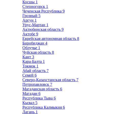
Косшы
1
Степногорск
1
Чеченская Республика
9
Грозный
5
Аргун
1
Урус-Мартан
1
Актюбинская область
9
Актобе
9
Еврейская автономная область
8
Биробиджан
4
Облучье
1
Чуйская область
8
Кант
3
Кара-Балта
1
Токмок
1
Абай область
7
Семей
6
Северо-Казахстанская область
7
Петропавловск
7
Магаданская область
6
Магадан
6
Республика Тыва
6
Кызыл
5
Республика Калмыкия
6
Лагань
1