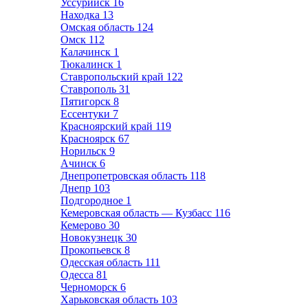
Уссурийск
16
Находка
13
Омская область
124
Омск
112
Калачинск
1
Тюкалинск
1
Ставропольский край
122
Ставрополь
31
Пятигорск
8
Ессентуки
7
Красноярский край
119
Красноярск
67
Норильск
9
Ачинск
6
Днепропетровская область
118
Днепр
103
Подгородное
1
Кемеровская область — Кузбасс
116
Кемерово
30
Новокузнецк
30
Прокопьевск
8
Одесская область
111
Одесса
81
Черноморск
6
Харьковская область
103