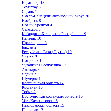
Караганда
13
Темиртау
5
Сарань
1
Ямало-Ненецкий автономный округ
20
Ноябрьск
8
Новый Уренгой
4
Салехард
3
Кабардино-Балкарская Республика
19
Нальчик
10
Прохладный
3
Баксан
2
Республика Саха (Якутия)
19
Якутск
8
Покровск
1
Чувашская Республика
17
Алатырь
3
Ядрин
2
Шумерля
1
Костанайская область
17
Костанай
15
Тобыл
2
Восточно-Казахстанская область
16
Усть-Каменогорск
16
Павлодарская область
15
Павлодар
13