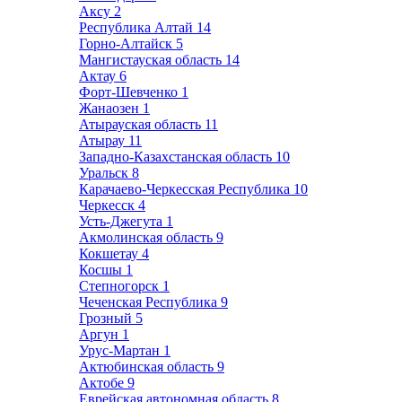
Аксу
2
Республика Алтай
14
Горно-Алтайск
5
Мангистауская область
14
Актау
6
Форт-Шевченко
1
Жанаозен
1
Атырауская область
11
Атырау
11
Западно-Казахстанская область
10
Уральск
8
Карачаево-Черкесская Республика
10
Черкесск
4
Усть-Джегута
1
Акмолинская область
9
Кокшетау
4
Косшы
1
Степногорск
1
Чеченская Республика
9
Грозный
5
Аргун
1
Урус-Мартан
1
Актюбинская область
9
Актобе
9
Еврейская автономная область
8