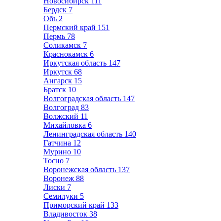
Новосибирск
111
Бердск
7
Обь
2
Пермский край
151
Пермь
78
Соликамск
7
Краснокамск
6
Иркутская область
147
Иркутск
68
Ангарск
15
Братск
10
Волгоградская область
147
Волгоград
83
Волжский
11
Михайловка
6
Ленинградская область
140
Гатчина
12
Мурино
10
Тосно
7
Воронежская область
137
Воронеж
88
Лиски
7
Семилуки
5
Приморский край
133
Владивосток
38