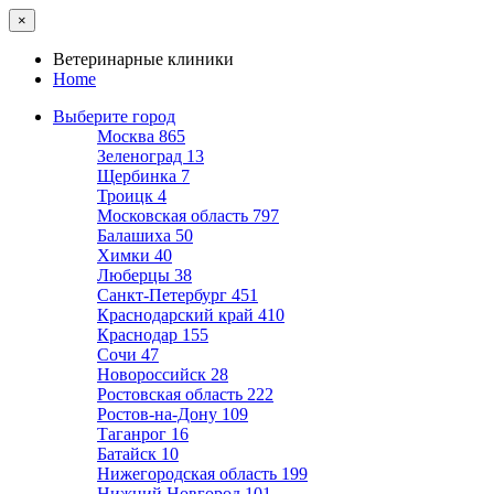
×
Ветеринарные клиники
Home
Выберите город
Москва
865
Зеленоград
13
Щербинка
7
Троицк
4
Московская область
797
Балашиха
50
Химки
40
Люберцы
38
Санкт-Петербург
451
Краснодарский край
410
Краснодар
155
Сочи
47
Новороссийск
28
Ростовская область
222
Ростов-на-Дону
109
Таганрог
16
Батайск
10
Нижегородская область
199
Нижний Новгород
101