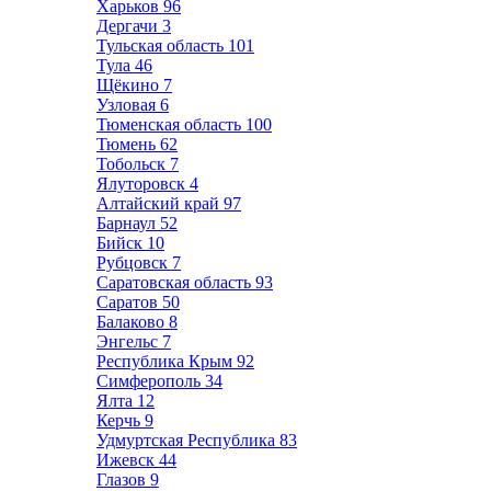
Харьков
96
Дергачи
3
Тульская область
101
Тула
46
Щёкино
7
Узловая
6
Тюменская область
100
Тюмень
62
Тобольск
7
Ялуторовск
4
Алтайский край
97
Барнаул
52
Бийск
10
Рубцовск
7
Саратовская область
93
Саратов
50
Балаково
8
Энгельс
7
Республика Крым
92
Симферополь
34
Ялта
12
Керчь
9
Удмуртская Республика
83
Ижевск
44
Глазов
9