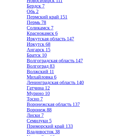
Новосибирск
111
Бердск
7
Обь
2
Пермский край
151
Пермь
78
Соликамск
7
Краснокамск
6
Иркутская область
147
Иркутск
68
Ангарск
15
Братск
10
Волгоградская область
147
Волгоград
83
Волжский
11
Михайловка
6
Ленинградская область
140
Гатчина
12
Мурино
10
Тосно
7
Воронежская область
137
Воронеж
88
Лиски
7
Семилуки
5
Приморский край
133
Владивосток
38