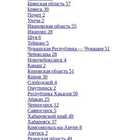
Брянская область
57
Брянск
39
Почеп
2
Унеча
2
Ивановская область
55
Иваново
28
Шуя
6
Тейково
5
Чувашская Республика — Чувашия
51
Чебоксары
28
Новочебоксарск
4
Канаш
2
Кировская область
51
Киров
30
Слободской
4
Омутнинск
2
Республика Хакасия
50
Абакан
25
Черногорск
12
Саяногорск
5
Хабаровский край
49
Хабаровск
37
Комсомольск-на-Амуре
8
Амурск
2
Рязанская область
49