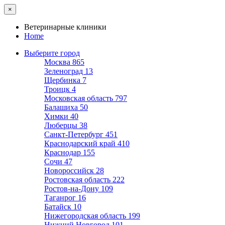
×
Ветеринарные клиники
Home
Выберите город
Москва
865
Зеленоград
13
Щербинка
7
Троицк
4
Московская область
797
Балашиха
50
Химки
40
Люберцы
38
Санкт-Петербург
451
Краснодарский край
410
Краснодар
155
Сочи
47
Новороссийск
28
Ростовская область
222
Ростов-на-Дону
109
Таганрог
16
Батайск
10
Нижегородская область
199
Нижний Новгород
101