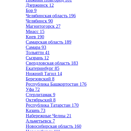
Дзержинск
12
Бор
9
Челябинская область
196
Челябинск
90
Магнитогорск
27
Миасс
15
Киев
190
Самарская область
189
Самара
93
Тольятти
41
Сызрань
12
Свердловская область
183
Екатеринбург
85
Нижний Тагил
14
Березовский
8
Республика Башкортостан
176
Уфа
72
Стерлитамак
9
Октябрьский
8
Республика Татарстан
170
Казань
73
Набережные Челны
21
Альметьевск
7
Новосибирская область
160