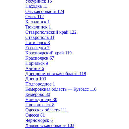
Уссурийск
16
Находка
13
Омская область
124
Омск
112
Калачинск
1
Тюкалинск
1
Ставропольский край
122
Ставрополь
31
Пятигорск
8
Ессентуки
7
Красноярский край
119
Красноярск
67
Норильск
9
Ачинск
6
Днепропетровская область
118
Днепр
103
Подгородное
1
Кемеровская область — Кузбасс
116
Кемерово
30
Новокузнецк
30
Прокопьевск
8
Одесская область
111
Одесса
81
Черноморск
6
Харьковская область
103