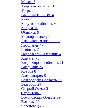
Можга
6
Тверская область
81
Тверь
29
Вышний Волочёк
4
Ржев
4
Калужская область
80
Калуга
31
Обнинск
9
Малоярославец
6
Ярославская область
77
Ярославль
47
Рыбинск
7
Переславль-Залесский
4
Алматы
73
Владимирская область
71
Владимир
25
Ковров
8
Александров
8
Белгородская область
71
Белгород
29
Старый Оскол
5
Строитель
3
Вологодская область
69
Вологда
26
Череповец
25