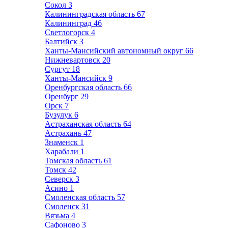
Сокол
3
Калининградская область
67
Калининград
46
Светлогорск
4
Балтийск
3
Ханты-Мансийский автономный округ
66
Нижневартовск
20
Сургут
18
Ханты-Мансийск
9
Оренбургская область
66
Оренбург
29
Орск
7
Бузулук
6
Астраханская область
64
Астрахань
47
Знаменск
1
Харабали
1
Томская область
61
Томск
42
Северск
3
Асино
1
Смоленская область
57
Смоленск
31
Вязьма
4
Сафоново
3