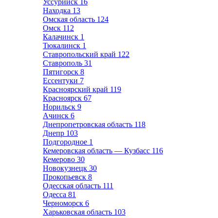
Уссурийск
16
Находка
13
Омская область
124
Омск
112
Калачинск
1
Тюкалинск
1
Ставропольский край
122
Ставрополь
31
Пятигорск
8
Ессентуки
7
Красноярский край
119
Красноярск
67
Норильск
9
Ачинск
6
Днепропетровская область
118
Днепр
103
Подгородное
1
Кемеровская область — Кузбасс
116
Кемерово
30
Новокузнецк
30
Прокопьевск
8
Одесская область
111
Одесса
81
Черноморск
6
Харьковская область
103