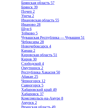
Брянская область
57
Брянск
39
Почеп
2
Унеча
2
Ивановская область
55
Иваново
28
Шуя
6
Тейково
5
Чувашская Республика — Чувашия
51
Чебоксары
28
Новочебоксарск
4
Канаш
2
Кировская область
51
Киров
30
Слободской
4
Омутнинск
2
Республика Хакасия
50
Абакан
25
Черногорск
12
Саяногорск
5
Хабаровский край
49
Хабаровск
37
Комсомольск-на-Амуре
8
Амурск
2
Рязанская область
49