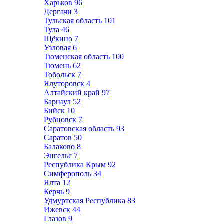
Харьков
96
Дергачи
3
Тульская область
101
Тула
46
Щёкино
7
Узловая
6
Тюменская область
100
Тюмень
62
Тобольск
7
Ялуторовск
4
Алтайский край
97
Барнаул
52
Бийск
10
Рубцовск
7
Саратовская область
93
Саратов
50
Балаково
8
Энгельс
7
Республика Крым
92
Симферополь
34
Ялта
12
Керчь
9
Удмуртская Республика
83
Ижевск
44
Глазов
9