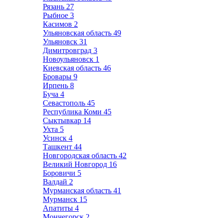
Рязань
27
Рыбное
3
Касимов
2
Ульяновская область
49
Ульяновск
31
Димитровград
3
Новоульяновск
1
Киевская область
46
Бровары
9
Ирпень
8
Буча
4
Севастополь
45
Республика Коми
45
Сыктывкар
14
Ухта
5
Усинск
4
Ташкент
44
Новгородская область
42
Великий Новгород
16
Боровичи
5
Валдай
2
Мурманская область
41
Мурманск
15
Апатиты
4
Мончегорск
2