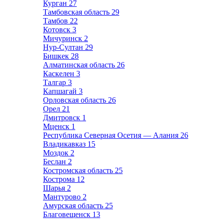
Курган
27
Тамбовская область
29
Тамбов
22
Котовск
3
Мичуринск
2
Нур-Султан
29
Бишкек
28
Алматинская область
26
Каскелен
3
Талгар
3
Капшагай
3
Орловская область
26
Орел
21
Дмитровск
1
Мценск
1
Республика Северная Осетия — Алания
26
Владикавказ
15
Моздок
2
Беслан
2
Костромская область
25
Кострома
12
Шарья
2
Мантурово
2
Амурская область
25
Благовещенск
13