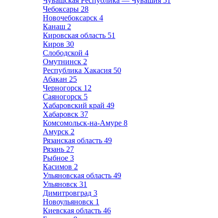
Чувашская Республика — Чувашия
51
Чебоксары
28
Новочебоксарск
4
Канаш
2
Кировская область
51
Киров
30
Слободской
4
Омутнинск
2
Республика Хакасия
50
Абакан
25
Черногорск
12
Саяногорск
5
Хабаровский край
49
Хабаровск
37
Комсомольск-на-Амуре
8
Амурск
2
Рязанская область
49
Рязань
27
Рыбное
3
Касимов
2
Ульяновская область
49
Ульяновск
31
Димитровград
3
Новоульяновск
1
Киевская область
46