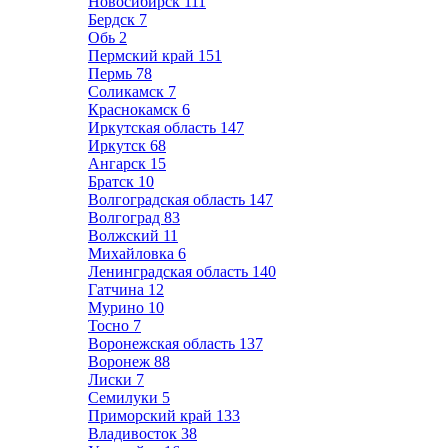
Новосибирск
111
Бердск
7
Обь
2
Пермский край
151
Пермь
78
Соликамск
7
Краснокамск
6
Иркутская область
147
Иркутск
68
Ангарск
15
Братск
10
Волгоградская область
147
Волгоград
83
Волжский
11
Михайловка
6
Ленинградская область
140
Гатчина
12
Мурино
10
Тосно
7
Воронежская область
137
Воронеж
88
Лиски
7
Семилуки
5
Приморский край
133
Владивосток
38