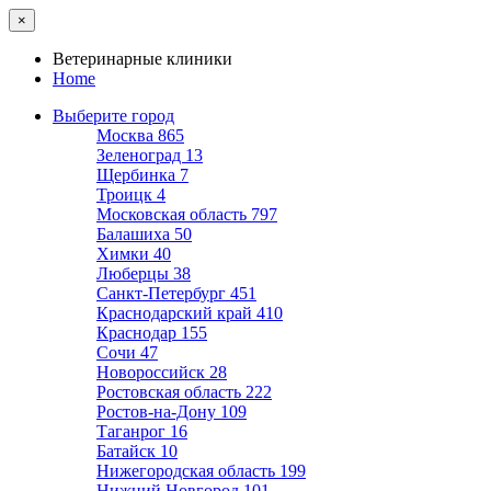
×
Ветеринарные клиники
Home
Выберите город
Москва
865
Зеленоград
13
Щербинка
7
Троицк
4
Московская область
797
Балашиха
50
Химки
40
Люберцы
38
Санкт-Петербург
451
Краснодарский край
410
Краснодар
155
Сочи
47
Новороссийск
28
Ростовская область
222
Ростов-на-Дону
109
Таганрог
16
Батайск
10
Нижегородская область
199
Нижний Новгород
101