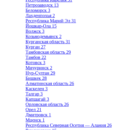
Петрозаводск
13
Беломорск
3
Лахденпохья
2
Республика Марий Эл
31
Йошкар-Ола
15
Волжск
3
Козьмодемьянск
2
Курганская область
31
Курган
27
Тамбовская область
29
Тамбов
22
Котовск
3
Мичуринск
2
Нур-Султан
29
Бишкек
28
Алматинская область
26
Каскелен
3
Талгар
3
Капшагай
3
Орловская область
26
Орел
21
Дмитровск
1
Мценск
1
Республика Северная Осетия — Алания
26