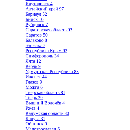
Ялуторовск
4
Алтайский край
97
Барнаул
52
Бийск
10
Рубцовск
7
Саратовская область
93
Саратов
50
Балаково
8
Энгельс
7
Республика Крым
92
Симферополь
34
Ялта
12
Керчь
9
Удмуртская Республика
83
Ижевск
44
Глазов
9
Можга
6
Тверская область
81
Тверь
29
Вышний Волочёк
4
Ржев
4
Калужская область
80
Калуга
31
Обнинск
9
Малоярославец
6