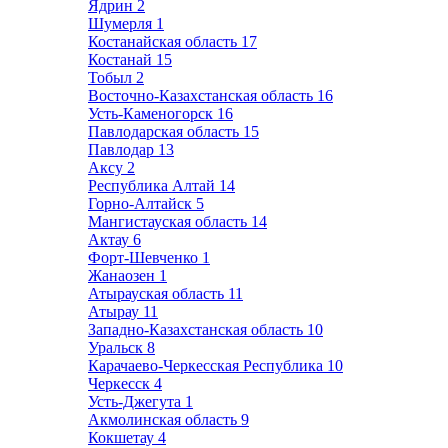
Ядрин
2
Шумерля
1
Костанайская область
17
Костанай
15
Тобыл
2
Восточно-Казахстанская область
16
Усть-Каменогорск
16
Павлодарская область
15
Павлодар
13
Аксу
2
Республика Алтай
14
Горно-Алтайск
5
Мангистауская область
14
Актау
6
Форт-Шевченко
1
Жанаозен
1
Атырауская область
11
Атырау
11
Западно-Казахстанская область
10
Уральск
8
Карачаево-Черкесская Республика
10
Черкесск
4
Усть-Джегута
1
Акмолинская область
9
Кокшетау
4