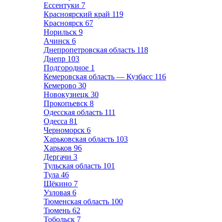
Ессентуки
7
Красноярский край
119
Красноярск
67
Норильск
9
Ачинск
6
Днепропетровская область
118
Днепр
103
Подгородное
1
Кемеровская область — Кузбасс
116
Кемерово
30
Новокузнецк
30
Прокопьевск
8
Одесская область
111
Одесса
81
Черноморск
6
Харьковская область
103
Харьков
96
Дергачи
3
Тульская область
101
Тула
46
Щёкино
7
Узловая
6
Тюменская область
100
Тюмень
62
Тобольск
7