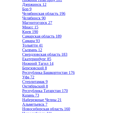
Дзержинск
12
Бор
9
Челябинская область
196
Челябинск
90
Магнитогорск
27
Миасс
15
Киев
190
Самарская область
189
Самара
93
Тольятти
41
Сызрань
12
Свердловская область
183
Екатеринбург
85
Нижний Тагил
14
Березовский
8
Республика Башкортостан
176
Уфа
72
Стерлитамак
9
Октябрьский
8
Республика Татарстан
170
Казань
73
Набережные Челны
21
Альметьевск
7
Новосибирская область
160