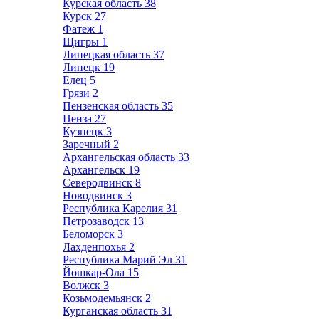
Курская область
38
Курск
27
Фатеж
1
Щигры
1
Липецкая область
37
Липецк
19
Елец
5
Грязи
2
Пензенская область
35
Пенза
27
Кузнецк
3
Заречный
2
Архангельская область
33
Архангельск
19
Северодвинск
8
Новодвинск
3
Республика Карелия
31
Петрозаводск
13
Беломорск
3
Лахденпохья
2
Республика Марий Эл
31
Йошкар-Ола
15
Волжск
3
Козьмодемьянск
2
Курганская область
31