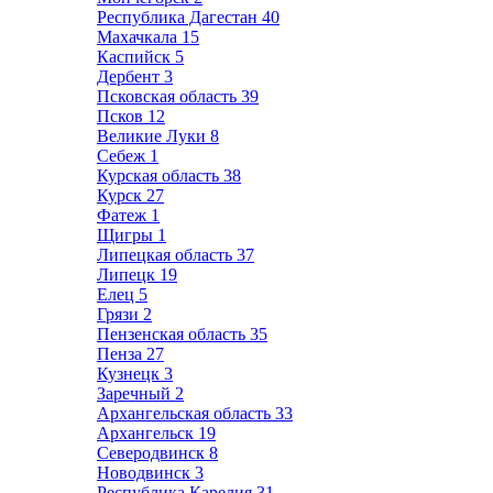
Республика Дагестан
40
Махачкала
15
Каспийск
5
Дербент
3
Псковская область
39
Псков
12
Великие Луки
8
Себеж
1
Курская область
38
Курск
27
Фатеж
1
Щигры
1
Липецкая область
37
Липецк
19
Елец
5
Грязи
2
Пензенская область
35
Пенза
27
Кузнецк
3
Заречный
2
Архангельская область
33
Архангельск
19
Северодвинск
8
Новодвинск
3
Республика Карелия
31