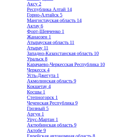
Аксу
2
Республика Алтай
14
Горно-Алтайск
5
Мангистауская область
14
Актау
6
Форт-Шевченко
1
Жанаозен
1
Атырауская область
11
Атырау
11
Западно-Казахстанская область
10
Уральск
8
Карачаево-Черкесская Республика
10
Черкесск
4
Усть-Джегута
1
Акмолинская область
9
Кокшетау
4
Косшы
1
Степногорск
1
Чеченская Республика
9
Грозный
5
Аргун
1
Урус-Мартан
1
Актюбинская область
9
Актобе
9
Еврейская автономная область
8