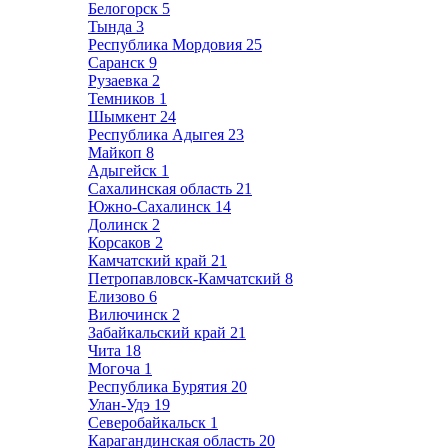
Белогорск
5
Тында
3
Республика Мордовия
25
Саранск
9
Рузаевка
2
Темников
1
Шымкент
24
Республика Адыгея
23
Майкоп
8
Адыгейск
1
Сахалинская область
21
Южно-Сахалинск
14
Долинск
2
Корсаков
2
Камчатский край
21
Петропавловск-Камчатский
8
Елизово
6
Вилючинск
2
Забайкальский край
21
Чита
18
Могоча
1
Республика Бурятия
20
Улан-Удэ
19
Северобайкальск
1
Карагандинская область
20