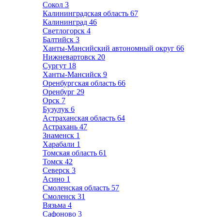
Сокол
3
Калининградская область
67
Калининград
46
Светлогорск
4
Балтийск
3
Ханты-Мансийский автономный округ
66
Нижневартовск
20
Сургут
18
Ханты-Мансийск
9
Оренбургская область
66
Оренбург
29
Орск
7
Бузулук
6
Астраханская область
64
Астрахань
47
Знаменск
1
Харабали
1
Томская область
61
Томск
42
Северск
3
Асино
1
Смоленская область
57
Смоленск
31
Вязьма
4
Сафоново
3