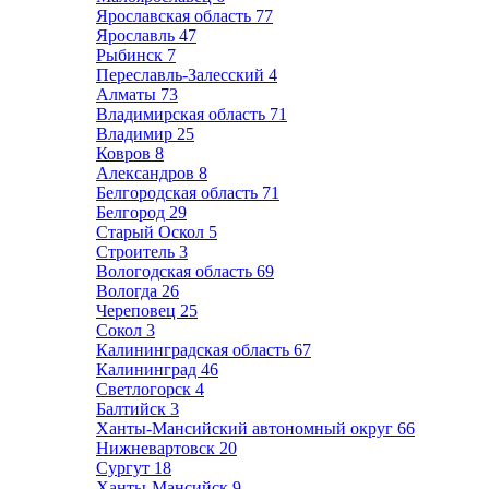
Ярославская область
77
Ярославль
47
Рыбинск
7
Переславль-Залесский
4
Алматы
73
Владимирская область
71
Владимир
25
Ковров
8
Александров
8
Белгородская область
71
Белгород
29
Старый Оскол
5
Строитель
3
Вологодская область
69
Вологда
26
Череповец
25
Сокол
3
Калининградская область
67
Калининград
46
Светлогорск
4
Балтийск
3
Ханты-Мансийский автономный округ
66
Нижневартовск
20
Сургут
18
Ханты-Мансийск
9