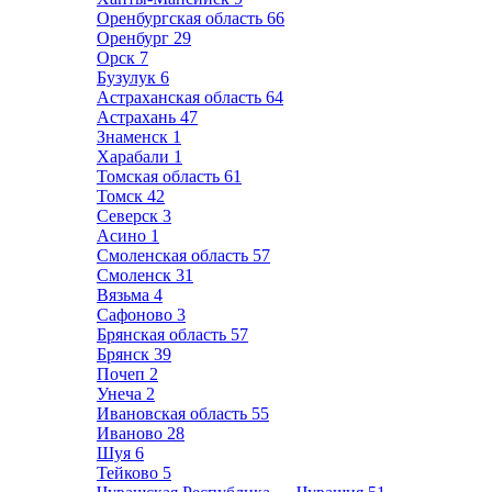
Оренбургская область
66
Оренбург
29
Орск
7
Бузулук
6
Астраханская область
64
Астрахань
47
Знаменск
1
Харабали
1
Томская область
61
Томск
42
Северск
3
Асино
1
Смоленская область
57
Смоленск
31
Вязьма
4
Сафоново
3
Брянская область
57
Брянск
39
Почеп
2
Унеча
2
Ивановская область
55
Иваново
28
Шуя
6
Тейково
5