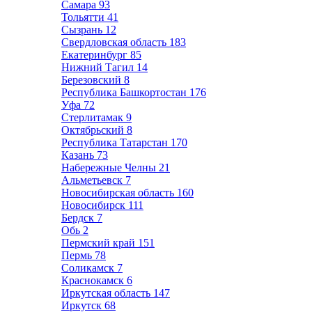
Самара
93
Тольятти
41
Сызрань
12
Свердловская область
183
Екатеринбург
85
Нижний Тагил
14
Березовский
8
Республика Башкортостан
176
Уфа
72
Стерлитамак
9
Октябрьский
8
Республика Татарстан
170
Казань
73
Набережные Челны
21
Альметьевск
7
Новосибирская область
160
Новосибирск
111
Бердск
7
Обь
2
Пермский край
151
Пермь
78
Соликамск
7
Краснокамск
6
Иркутская область
147
Иркутск
68