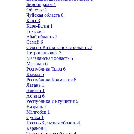
Биробиджан
4
Облучье
1
Чуйская область
8
Кант
3
Кара-Балта
1
Токмок
1
Абай область
7
Семей
6
Северо-Казахстанская область
7
Петропавловск
7
Магаданская область
6
Магадан
6
Республика Тыва
6
Кызыл
5
Республика Калмыкия
6
Лагань
1
Элиста
1
Астана
6
Республика Ингушетия
5
Назрань
2
Малгобек
1
Сунжа
1
Иссык-Кульская область
4
Каракол
4
Туркестанская область
4