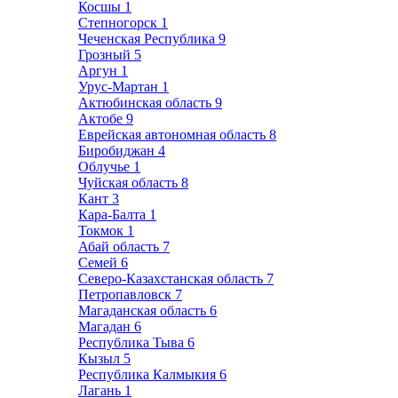
Косшы
1
Степногорск
1
Чеченская Республика
9
Грозный
5
Аргун
1
Урус-Мартан
1
Актюбинская область
9
Актобе
9
Еврейская автономная область
8
Биробиджан
4
Облучье
1
Чуйская область
8
Кант
3
Кара-Балта
1
Токмок
1
Абай область
7
Семей
6
Северо-Казахстанская область
7
Петропавловск
7
Магаданская область
6
Магадан
6
Республика Тыва
6
Кызыл
5
Республика Калмыкия
6
Лагань
1