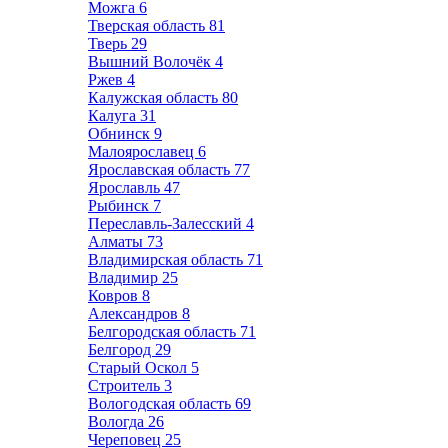
Можга
6
Тверская область
81
Тверь
29
Вышний Волочёк
4
Ржев
4
Калужская область
80
Калуга
31
Обнинск
9
Малоярославец
6
Ярославская область
77
Ярославль
47
Рыбинск
7
Переславль-Залесский
4
Алматы
73
Владимирская область
71
Владимир
25
Ковров
8
Александров
8
Белгородская область
71
Белгород
29
Старый Оскол
5
Строитель
3
Вологодская область
69
Вологда
26
Череповец
25