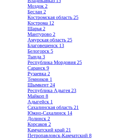
Владикавказ
15
Моздок
2
Беслан
2
Костромская область
25
Кострома
12
Шарья
2
Мантурово
2
Амурская область
25
Благовещенск
13
Белогорск
5
Тында
3
Республика Мордовия
25
Саранск
9
Рузаевка
2
Темников
1
Шымкент
24
Республика Адыгея
23
Майкоп
8
Адыгейск
1
Сахалинская область
21
Южно-Сахалинск
14
Долинск
2
Корсаков
2
Камчатский край
21
Петропавловск-Камчатский
8