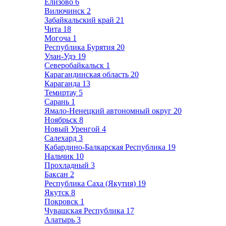
Елизово
6
Вилючинск
2
Забайкальский край
21
Чита
18
Могоча
1
Республика Бурятия
20
Улан-Удэ
19
Северобайкальск
1
Карагандинская область
20
Караганда
13
Темиртау
5
Сарань
1
Ямало-Ненецкий автономный округ
20
Ноябрьск
8
Новый Уренгой
4
Салехард
3
Кабардино-Балкарская Республика
19
Нальчик
10
Прохладный
3
Баксан
2
Республика Саха (Якутия)
19
Якутск
8
Покровск
1
Чувашская Республика
17
Алатырь
3