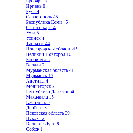
Бровары
9
Ирпень
8
Буча
4
Севастополь
45
Республика Коми
45
Сыктывкар
14
Ухта
5
Усинск
4
Ташкент
44
Новгородская область
42
Великий Новгород
16
Боровичи
5
Валдай
2
Мурманская область
41
Мурманск
15
Апатиты
4
Мончегорск
2
Республика Дагестан
40
Махачкала
15
Каспийск
5
Дербент
3
Псковская область
39
Псков
12
Великие Луки
8
Себеж
1