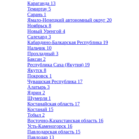
Караганда
13
Темиртау
5
Сарань
1
Ямало-Ненецкий автономный округ
20
Ноябрьск
8
Новый Уренгой
4
Салехард
3
Кабардино-Балкарская Республика
19
Нальчик
10
Прохладный
3
Баксан
2
Республика Саха (Якутия)
19
Якутск
8
Покровск
1
Чувашская Республика
17
Алатырь
3
Ядрин
2
Шумерля
1
Костанайская область
17
Костанай
15
Тобыл
2
Восточно-Казахстанская область
16
Усть-Каменогорск
16
Павлодарская область
15
Павлодар
13