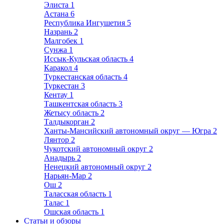
Элиста
1
Астана
6
Республика Ингушетия
5
Назрань
2
Малгобек
1
Сунжа
1
Иссык-Кульская область
4
Каракол
4
Туркестанская область
4
Туркестан
3
Кентау
1
Ташкентская область
3
Жетысу область
2
Талдыкорган
2
Ханты-Мансийский автономный округ — Югра
2
Лянтор
2
Чукотский автономный округ
2
Анадырь
2
Ненецкий автономный округ
2
Нарьян-Мар
2
Ош
2
Таласская область
1
Талас
1
Ошская область
1
Статьи и обзоры