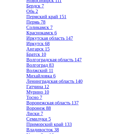
Новосибирск
111
Бердск
7
Обь
2
Пермский край
151
Пермь
78
Соликамск
7
Краснокамск
6
Иркутская область
147
Иркутск
68
Ангарск
15
Братск
10
Волгоградская область
147
Волгоград
83
Волжский
11
Михайловка
6
Ленинградская область
140
Гатчина
12
Мурино
10
Тосно
7
Воронежская область
137
Воронеж
88
Лиски
7
Семилуки
5
Приморский край
133
Владивосток
38