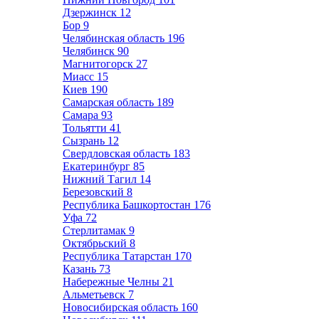
Дзержинск
12
Бор
9
Челябинская область
196
Челябинск
90
Магнитогорск
27
Миасс
15
Киев
190
Самарская область
189
Самара
93
Тольятти
41
Сызрань
12
Свердловская область
183
Екатеринбург
85
Нижний Тагил
14
Березовский
8
Республика Башкортостан
176
Уфа
72
Стерлитамак
9
Октябрьский
8
Республика Татарстан
170
Казань
73
Набережные Челны
21
Альметьевск
7
Новосибирская область
160