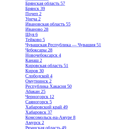
Брянская область
57
Брянск
39
Почеп
2
Унеча
2
Ивановская область
55
Иваново
28
Шуя
6
Тейково
5
Чувашская Республика — Чувашия
51
Чебоксары
28
Новочебоксарск
4
Канаш
2
Кировская область
51
Киров
30
Слободской
4
Омутнинск
2
Республика Хакасия
50
Абакан
25
Черногорск
12
Саяногорск
5
Хабаровский край
49
Хабаровск
37
Комсомольск-на-Амуре
8
Амурск
2
Рязанская область
49