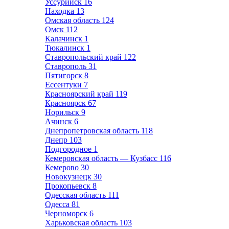
Уссурийск
16
Находка
13
Омская область
124
Омск
112
Калачинск
1
Тюкалинск
1
Ставропольский край
122
Ставрополь
31
Пятигорск
8
Ессентуки
7
Красноярский край
119
Красноярск
67
Норильск
9
Ачинск
6
Днепропетровская область
118
Днепр
103
Подгородное
1
Кемеровская область — Кузбасс
116
Кемерово
30
Новокузнецк
30
Прокопьевск
8
Одесская область
111
Одесса
81
Черноморск
6
Харьковская область
103