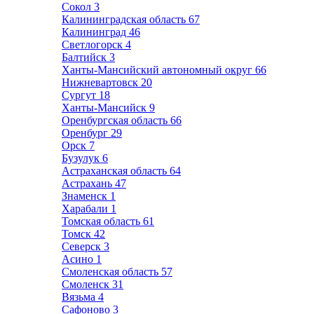
Сокол
3
Калининградская область
67
Калининград
46
Светлогорск
4
Балтийск
3
Ханты-Мансийский автономный округ
66
Нижневартовск
20
Сургут
18
Ханты-Мансийск
9
Оренбургская область
66
Оренбург
29
Орск
7
Бузулук
6
Астраханская область
64
Астрахань
47
Знаменск
1
Харабали
1
Томская область
61
Томск
42
Северск
3
Асино
1
Смоленская область
57
Смоленск
31
Вязьма
4
Сафоново
3