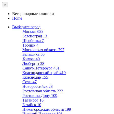
×
Ветеринарные клиники
Home
Выберите город
Москва
865
Зеленоград
13
Щербинка
7
Троицк
4
Московская область
797
Балашиха
50
Химки
40
Люберцы
38
Санкт-Петербург
451
Краснодарский край
410
Краснодар
155
Сочи
47
Новороссийск
28
Ростовская область
222
Ростов-на-Дону
109
Таганрог
16
Батайск
10
Нижегородская область
199
Нижний Новгород
101