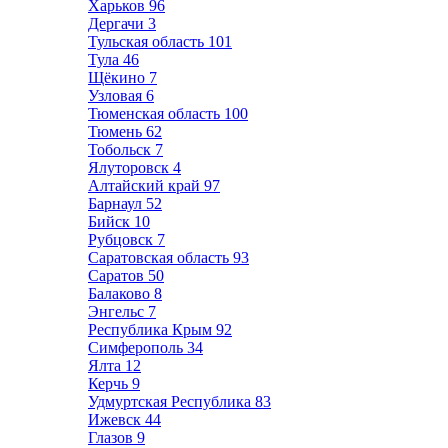
Харьков
96
Дергачи
3
Тульская область
101
Тула
46
Щёкино
7
Узловая
6
Тюменская область
100
Тюмень
62
Тобольск
7
Ялуторовск
4
Алтайский край
97
Барнаул
52
Бийск
10
Рубцовск
7
Саратовская область
93
Саратов
50
Балаково
8
Энгельс
7
Республика Крым
92
Симферополь
34
Ялта
12
Керчь
9
Удмуртская Республика
83
Ижевск
44
Глазов
9