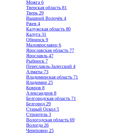
Можга
6
Тверская область
81
Тверь
29
Вышний Волочёк
4
Ржев
4
Калужская область
80
Калуга
31
Обнинск
9
Малоярославец
6
Ярославская область
77
Ярославль
47
Рыбинск
7
Переславль-Залесский
4
Алматы
73
Владимирская область
71
Владимир
25
Ковров
8
Александров
8
Белгородская область
71
Белгород
29
Старый Оскол
5
Строитель
3
Вологодская область
69
Вологда
26
Череповец
25